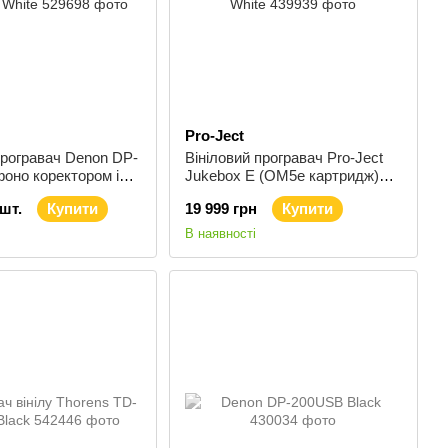
Pro-Ject
програвач Denon DP-
Вініловий програвач Pro-Ject
оно коректором і
Jukebox E (OM5e картридж)
hite
White
/шт.
Купити
19 999 грн
Купити
В наявності