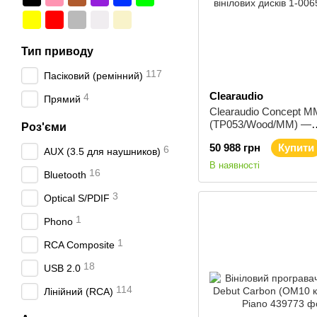
Тип приводу
117
Пасіковий (ремінний)
Clearaudio
4
Прямий
Clearaudio Concept 
(TP053/Wood/MM) —
Роз'єми
Програвач вінілових д
50 988 грн
Купити
6
AUX (3.5 для наушников)
В наявності
16
Bluetooth
3
Optical S/PDIF
1
Phono
1
RCA Composite
18
USB 2.0
114
Лінійний (RCA)