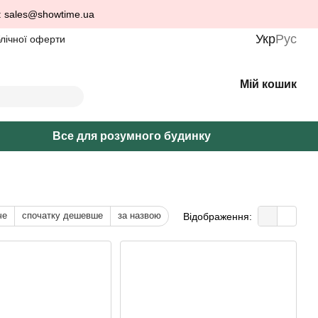
: sales@showtime.ua
Укр
Рус
блічної оферти
Мій кошик
Все для розумного будинку
че
спочатку дешевше
за назвою
Відображення: