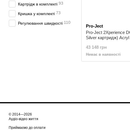
93
Картрідж в комплекті
73
Кришка у комплекті
110
Регулювання швидкості
Pro-Ject
Pro-Ject 2Xperience D
Silver картридж) Acryl
43 148 грн
Немає в наявності
© 2014—2026
Аудіо-відео життя
Приймаємо до оплати