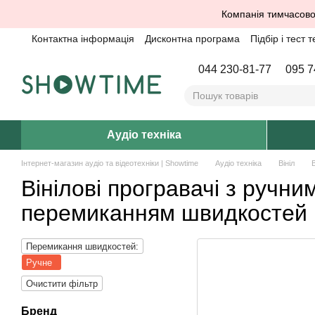
Перейти до основного контенту
Компанія тимчасово
Контактна інформація
Дисконтна програма
Підбір і тест т
044 230-81-77
095 7
Аудіо техніка
Інтернет-магазин аудіо та відеотехніки | Showtime
Аудіо техніка
Вініл
В
Вінілові програвачі з ручни
перемиканням швидкостей
Перемикання швидкостей:
Ручне
Очистити фільтр
Бренд