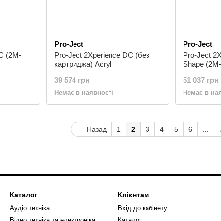
Pro-Ject
Pro-Ject
C (2M-
Pro-Ject 2Xperience DC (без
Pro-Ject 2
картриджа) Acryl
Shape (2M-
Acryl
39 574 грн
51 037 грн
Немає в наявності
Немає в на
Назад
1
2
3
4
5
6
...
Каталог
Клієнтам
Аудіо техніка
Вхід до кабінету
Відео техніка та електроніка
Каталог