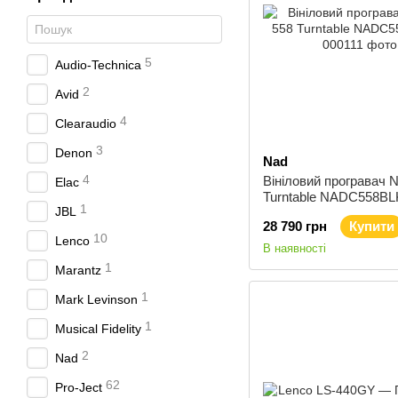
5
Audio-Technica
2
Avid
4
Clearaudio
3
Denon
Nad
4
Вініловий програвач 
Elac
Turntable NADC558BL
1
JBL
28 790 грн
Купити
10
Lenco
В наявності
1
Marantz
1
Mark Levinson
1
Musical Fidelity
2
Nad
62
Pro-Ject