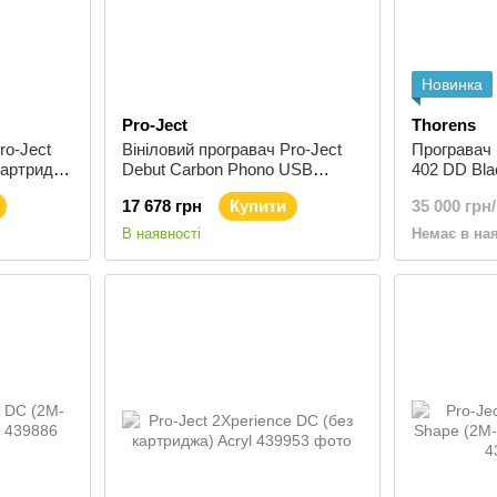
Новинка
Pro-Ject
Thorens
ro-Ject
Вініловий програвач Pro-Ject
Програвач 
картридж)
Debut Carbon Phono USB
402 DD Bla
(OM10 картридж) Red
17 678 грн
Купити
35 000 грн
В наявності
Немає в на