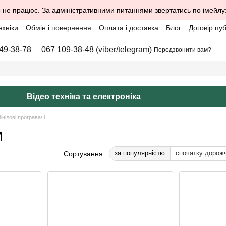
 не працює. За адміністративними питаннями звертатись по імейлу
ехніки
Обмін і повернення
Оплата і доставка
Блог
Договір пу
49-38-78
067 109-38-48 (viber/telegram)
Передзвонити вам?
Відео техніка та електроніка
інілові програвачі
м
за популярністю
спочатку дорож
Сортування: