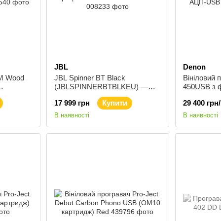
JBL
Denon
MM Wood
JBL Spinner BT Black
Вініловий 
(JBLSPINNERBTBLKEU) —
450USB з ф
исків
Програвач вінілових платівок
АЦП-USB W
17 999 грн
Купити
29 400 грн
В наявності
В наявності