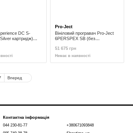
Pro-Ject
Xperience DC S-
Вініловий програвач Pro-Ject
Silver картридж)
6PERSPEX SB (без
картриджа)
51 675 грн
явності
Немає в наявності
7
Вперед
Контактна інформація
044 230-81-77
+380671093848