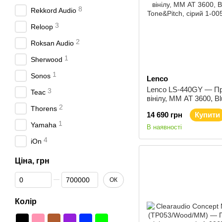
8
Rekkord Audio
3
Reloop
2
Roksan Audio
1
Sherwood
1
Sonos
Lenco
Lenco LS-440GY — Пр
3
Teac
вінілу, ММ AT 3600, Bl
2
Tone&Pitch, сірий
Thorens
14 690 грн
Купити
1
Yamaha
В наявності
4
iOn
Ціна, грн
Від Ціна, грн
До Ціна, грн
ОК
Колір