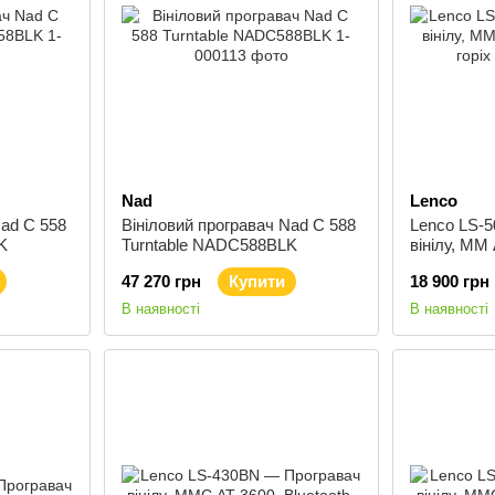
Nad
Lenco
Nad C 558
Вініловий програвач Nad C 588
Lenco LS-
K
Turntable NADC588BLK
вінілу, ММ 
горіх
47 270 грн
Купити
18 900 грн
В наявності
В наявності