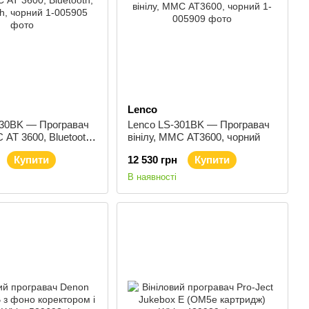
Lenco
430BK — Програвач
Lenco LS-301BK — Програвач
 AT 3600, Bluetooth,
вінілу, ММС AT3600, чорний
, чорний
Купити
12 530 грн
Купити
В наявності