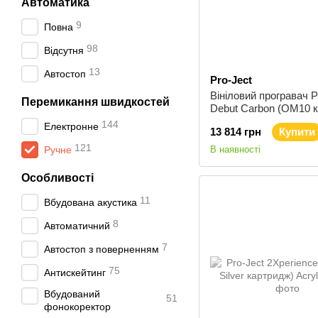
Автоматика
9
Повна
98
Відсутня
13
Автостоп
Pro-Ject
Вініловий програвач P
Перемикання швидкостей
Debut Carbon (OM10 
Piano
144
Електронне
13 814 грн
Купити
121
Ручне
В наявності
Особливості
11
Вбудована акустика
8
Автоматичний
7
Автостоп з поверненням
75
Антискейтинг
Вбудований
51
фонокоректор