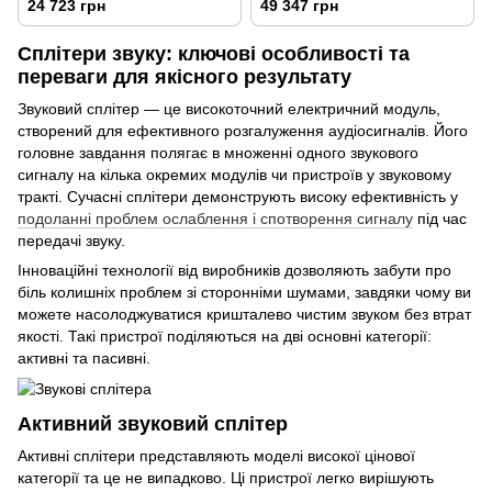
24 723 грн
49 347 грн
Сплітери звуку: ключові особливості та
переваги для якісного результату
Звуковий сплітер — це високоточний електричний модуль,
створений для ефективного розгалуження аудіосигналів. Його
головне завдання полягає в множенні одного звукового
сигналу на кілька окремих модулів чи пристроїв у звуковому
тракті. Сучасні сплітери демонструють високу ефективність у
подоланні проблем ослаблення і спотворення сигналу
під час
передачі звуку.
Інноваційні технології від виробників дозволяють забути про
біль колишніх проблем зі сторонніми шумами, завдяки чому ви
можете насолоджуватися кришталево чистим звуком без втрат
якості. Такі пристрої поділяються на дві основні категорії:
активні та пасивні.
Активний звуковий сплітер
Активні сплітери представляють моделі високої цінової
категорії та це не випадково. Ці пристрої легко вирішують