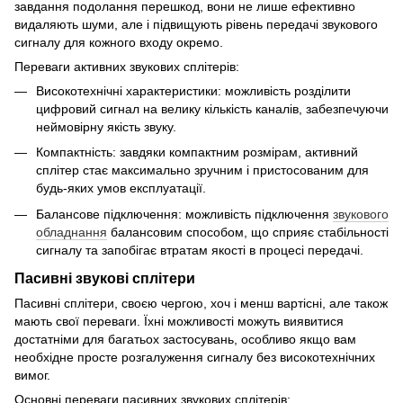
завдання подолання перешкод, вони не лише ефективно
видаляють шуми, але і підвищують рівень передачі звукового
сигналу для кожного входу окремо.
Переваги активних звукових сплітерів:
Високотехнічні характеристики: можливість розділити
цифровий сигнал на велику кількість каналів, забезпечуючи
неймовірну якість звуку.
Компактність: завдяки компактним розмірам, активний
сплітер стає максимально зручним і пристосованим для
будь-яких умов експлуатації.
Балансове підключення: можливість підключення
звукового
обладнання
балансовим способом, що сприяє стабільності
сигналу та запобігає втратам якості в процесі передачі.
Пасивні звукові сплітери
Пасивні сплітери, своєю чергою, хоч і менш вартісні, але також
мають свої переваги. Їхні можливості можуть виявитися
достатніми для багатьох застосувань, особливо якщо вам
необхідне просте розгалуження сигналу без високотехнічних
вимог.
Основні переваги пасивних звукових сплітерів: