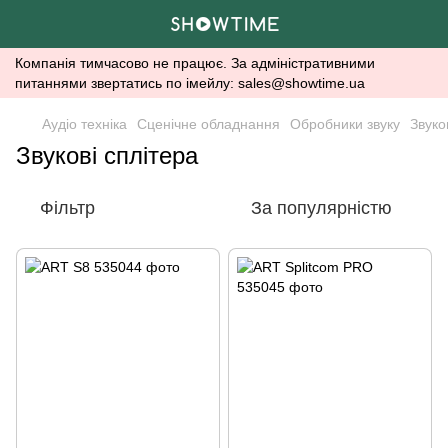
Компанія тимчасово не працює. За адміністративними
питаннями звертатись по імейлу: sales@showtime.ua
Аудіо техніка
Сценічне обладнання
Обробники звуку
Звуко
Звукові сплітера
Фільтр
За популярністю