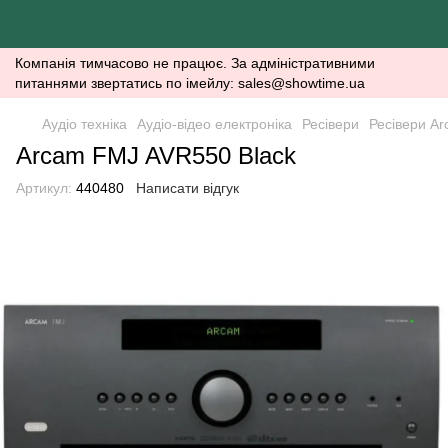
Компанія тимчасово не працює. За адміністративними
питаннями звертатись по імейлу: sales@showtime.ua
Аудіо техніка
Аудіо-відео електроніка
Ресівери
Ресівери A
Arcam FMJ AVR550 Black
Артикул:
440480
Написати відгук