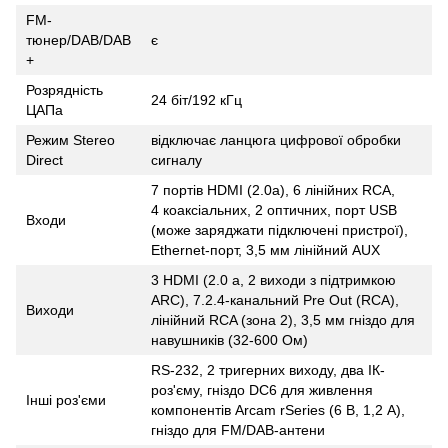
FM-
тюнер/DAB/DAB
є
+
Розрядність
24 біт/192 кГц
ЦАПа
Режим Stereo
відключає ланцюга цифрової обробки
Direct
сигналу
7 портів HDMI (2.0a), 6 лінійних RCA,
4 коаксіальних, 2 оптичних, порт USB
Входи
(може заряджати підключені пристрої),
Ethernet-порт, 3,5 мм лінійний AUX
3 HDMI (2.0 a, 2 виходи з підтримкою
ARC), 7.2.4-канальний Pre Out (RCA),
Виходи
лінійний RCA (зона 2), 3,5 мм гніздо для
навушників (32-600 Ом)
RS-232, 2 тригерних виходу, два ІК-
роз'єму, гніздо DC6 для живлення
Інші роз'єми
компонентів Arcam rSeries (6 В, 1,2 А),
гніздо для FM/DAB-антени