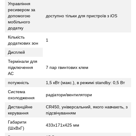
Управління
ресивером за
допомогою
доступно тільки для пристроїв з iOS
мобільного
додатку
Кількість
1
додаткових зон
Дисплей
Термінали для
підключення
7 пар гвинтових клем
АС
потужність
1,5 кВт (макс.), в режимі standby: 0,5 Вт
Система
радіатори/вентилятори
охолодження
Дистанційне
CR450, універсальний, якого навчають, з
керування
підсвічуванням
Габарити
433х171х425 мм
(ШхВхГ)