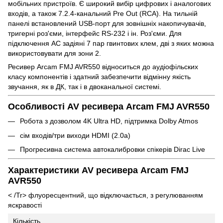
мобільних пристроїв. Є широкий вибір цифрових і аналогових
входів, а також 7.2.4-канальний Pre Out (RCA). На тильній
панелі встановлений USB-порт для зовнішніх накопичувачів,
тригерні роз'єми, інтерфейс RS-232 і ін. Роз'єми. Для
підключення АС задіяні 7 пар гвинтових клем, дві з яких можна
використовувати для зони 2.
Ресивер Arcam FMJ AVR550 відноситься до аудіофільских
класу компонентів і здатний забезпечити відмінну якість
звучання, як в ДК, так і в двоканальної системі.
Особливості AV ресивера Arcam FMJ AVR550
Робота з дозволом 4K Ultra HD, підтримка Dolby Atmos
сім входів/три виходи HDMI (2.0a)
Прогресивна система автокалибровки спікерів Dirac Live
Характеристики AV ресивера Arcam FMJ
AVR550
< /Tr>
флуоресцентний, що відключається, з регулюванням
яскравості
Кількість