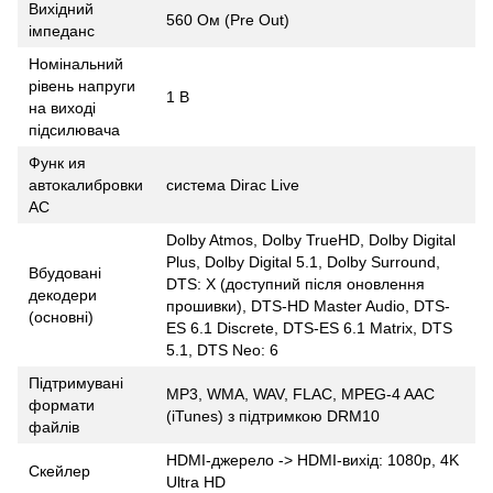
Вихідний
560 Ом (Pre Out)
імпеданс
Номінальний
рівень напруги
1 В
на виході
підсилювача
Функ ия
автокалибровки
система Dirac Live
АС
Dolby Atmos, Dolby TrueHD, Dolby Digital
Plus, Dolby Digital 5.1, Dolby Surround,
Вбудовані
DTS: X (доступний після оновлення
декодери
прошивки), DTS-HD Master Audio, DTS-
(основні)
ES 6.1 Discrete, DTS-ES 6.1 Matrix, DTS
5.1, DTS Neo: 6
Підтримувані
MP3, WMA, WAV, FLAC, MPEG-4 AAC
формати
(iTunes) з підтримкою DRM10
файлів
HDMI-джерело -> HDMI-вихід: 1080p, 4K
Скейлер
Ultra HD