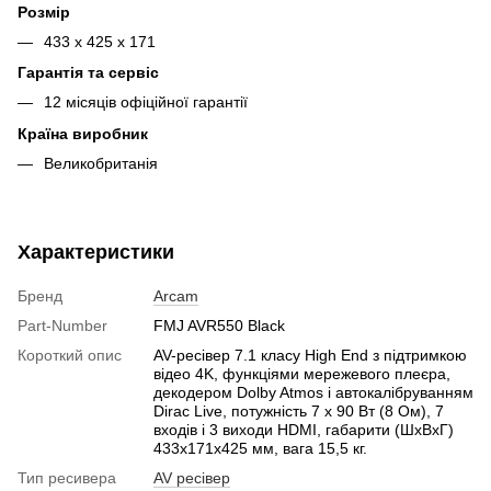
Розмір
433 x 425 x 171
Гарантія та сервіс
12 місяців офіційної гарантії
Країна виробник
Великобританія
Характеристики
Бренд
Arcam
Part-Number
FMJ AVR550 Black
Короткий опис
AV-ресівер 7.1 класу High End з підтримкою
відео 4K, функціями мережевого плеєра,
декодером Dolby Atmos і автокалібруванням
Dirac Live, потужність 7 х 90 Вт (8 Ом), 7
входів і 3 виходи HDMI, габарити (ШхВхГ)
433х171х425 мм, вага 15,5 кг.
Тип ресивера
AV ресівер