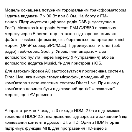
Модель оснащена потужним тороїдальним трансформатором
і здатна видавати 7 х 90 Вт при 8 Ом. На борту є FM-
тюнер. Підтримується цифрове радіо DAB (недоступно в
Росії). Можлива інтеграція Arcam FMJ AVR550 в локальну
мережу через Ethernet-порт, а також відтворення стислих
файлів і lossless-форматів, які зберігаються на пристроях цієї
мережі (UPnP-сервери/PC/Mac). Підтримується vTuner (веб-
радіо) і веб-сервіс Spotify. Управління апаратом є за
допомогою пульта, через мережу (IP-управління) або за
допомогою додатка MusicLife для пристроїв з iOS.
Для автокалибровки АС застосовується прогресивна система
Dirac Live, яка використовує мікрофон, приєднаний до
комп'ютера з встановленим софтом Direct Live. При цьому
комп'ютер повинен бути підключений до тієї ж локальної
мережі, що і AV-ресивер.
Апарат отримав 7 входів і 3 виходи HDMI 2.0a з підтримкою
технології HDCP 2.2, яка дозволяє відтворювати захищений від
копіювання контент в дозволі Ultra HD. Один з HDMI-портів
підтримує функцію MHL для програвання HD-відео з