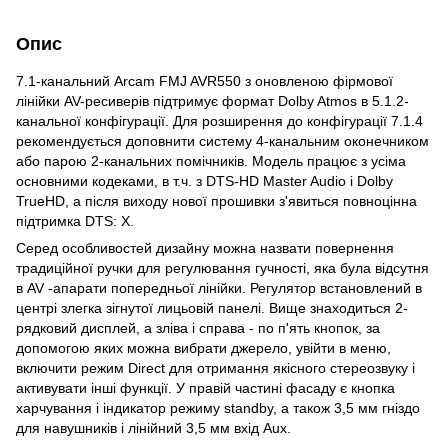
Опис
7.1-канальний Arcam FMJ AVR550 з оновленою фірмової
лінійки AV-ресиверів підтримує формат Dolby Atmos в 5.1.2-
канальної конфігурації. Для розширення до конфігурації 7.1.4
рекомендується доповнити систему 4-канальним оконечником
або парою 2-канальних помічників. Модель працює з усіма
основними кодеками, в т.ч. з DTS-HD Master Audio і Dolby
TrueHD, а після виходу нової прошивки з'явиться повноцінна
підтримка DTS: X.
Серед особливостей дизайну можна назвати повернення
традиційної ручки для регулювання гучності, яка була відсутня
в AV -апарати попередньої лінійки. Регулятор встановлений в
центрі злегка зігнутої лицьовій панелі. Вище знаходиться 2-
рядковий дисплей, а зліва і справа - по п'ять кнопок, за
допомогою яких можна вибрати джерело, увійти в меню,
включити режим Direct для отримання якісного стереозвуку і
активувати інші функції. У правій частині фасаду є кнопка
харчування і індикатор режиму standby, а також 3,5 мм гніздо
для навушників і лінійний 3,5 мм вхід Aux.