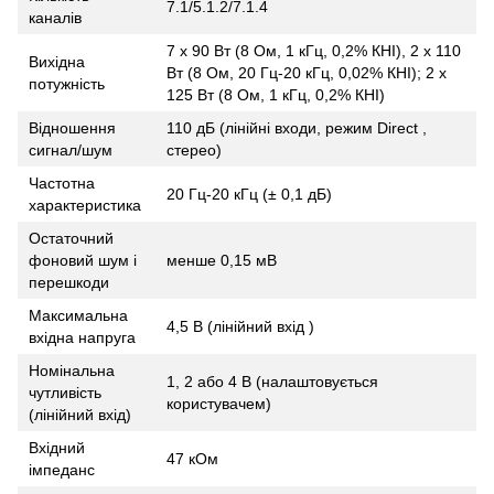
7.1/5.1.2/7.1.4
каналів
7 х 90 Вт (8 Ом, 1 кГц, 0,2% КНІ), 2 х 110
Вихідна
Вт (8 Ом, 20 Гц-20 кГц, 0,02% КНІ); 2 х
потужність
125 Вт (8 Ом, 1 кГц, 0,2% КНІ)
Відношення
110 дБ (лінійні входи, режим Direct ,
сигнал/шум
стерео)
Частотна
20 Гц-20 кГц (± 0,1 дБ)
характеристика
Остаточний
фоновий шум і
менше 0,15 мВ
перешкоди
Максимальна
4,5 В (лінійний вхід )
вхідна напруга
Номінальна
1, 2 або 4 В (налаштовується
чутливість
користувачем)
(лінійний вхід)
Вхідний
47 кОм
імпеданс