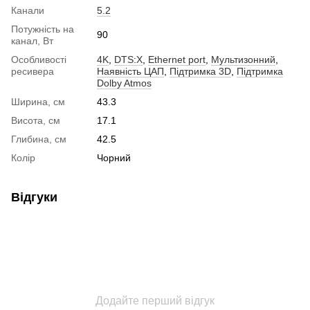
Канали
5.2
Потужність на
90
канал, Вт
Особливості
4K
,
DTS:X
,
Ethernet port
,
Мультизонний
,
ресивера
Наявність ЦАП
,
Підтримка 3D
,
Підтримка
Dolby Atmos
Ширина, см
43.3
Висота, см
17.1
Глибина, см
42.5
Колір
Чорний
Відгуки
Додайте перший відгук