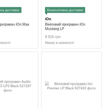
на доставка
Безкоштовна доставка
iOn
програвач iOn Max
Вініловий програвач iOn
Mustang LP
8 515 грн
явності
Немає в наявності