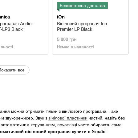
Безкоштовна доставка
hnica
iOn
програвач Audio-
Вініловий програвач Ion
T-LP3 Black
Premier LP Black
5 800 грн
явності
Немає в наявності
Показати все
ання можна отримати тільки з вінілового програвача. Таке
чи звукорежисер. Звук з
вінілової пластинки
чистий, навіть без
 автоматичним керуванням, початківці часто обирають саме
оматичний вініловий програвач купити в Україні
.