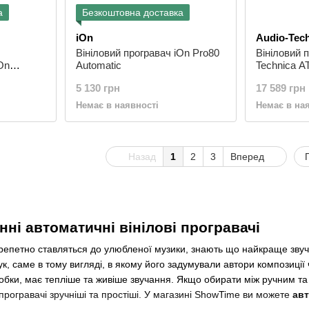
а
Безкоштовна доставка
iOn
Audio-Tec
Вініловий програвач iOn Pro80
Вініловий 
On
Automatic
Technica A
5 130 грн
17 589 грн
Немає в наявності
Немає в на
Назад
1
2
3
Вперед
нні автоматичні вінілові програвачі
трепетно ставляться до улюбленої музики, знають що найкраще звуч
к, саме в тому вигляді, в якому його задумували автори композиції 
обки, має тепліше та живіше звучання. Якщо обирати між ручним та
і програвачі зручніші та простіші. У магазині ShowTime ви можете
авт