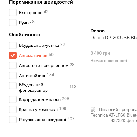
Перемикання швидкостей
42
Електронне
8
Ручне
Denon
Особливості
Denon DP-200USB Bl
22
Вбудована акустика
8 400 грн
50
Автоматичний
Немає в наявності
28
Автостоп з поверненням
184
Антискейтинг
Вбудований
113
фонокоректор
209
Картрідж в комплекті
199
Кришка у комплекті
207
Регулювання швидкості