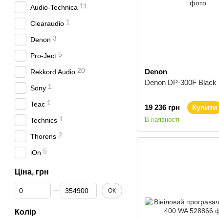
11
Audio-Technica
1
Clearaudio
3
Denon
5
Pro-Ject
20
Denon
Rekkord Audio
Denon DP-300F Black
1
Sony
1
Teac
19 236 грн
Купити
1
В наявності
Technics
2
Thorens
5
iOn
Ціна, грн
Від Ціна, грн
До Ціна, грн
ОК
Колір