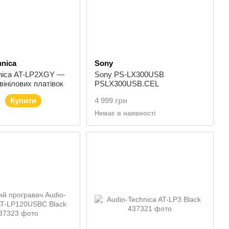
hnica
Sony
hnica AT-LP2XGY —
Sony PS-LX300USB
вінілових платівок
PSLX300USB.CEL
Купити
4 999 грн
Немає в наявності