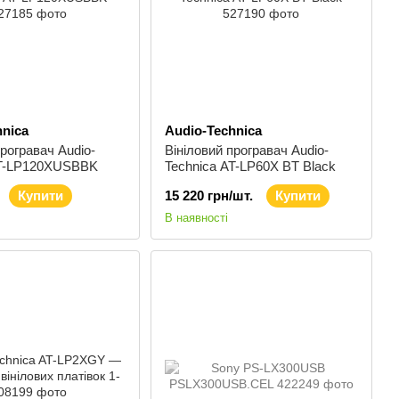
hnica
Audio-Technica
програвач Audio-
Вініловий програвач Audio-
AT-LP120XUSBBK
Technica AT-LP60X BT Black
Купити
15 220 грн/шт.
Купити
В наявності