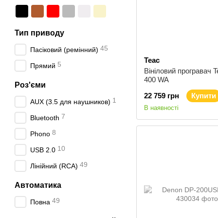
Тип приводу
45
Пасіковий (ремінний)
Teac
5
Прямий
Вініловий програвач T
400 WA
Роз'єми
22 759 грн
Купити
1
AUX (3.5 для наушников)
В наявності
7
Bluetooth
8
Phono
10
USB 2.0
49
Лінійний (RCA)
Автоматика
49
Повна