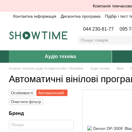
Перейти до основного контенту
Компанія тимчасово
Контактна інформація
Дисконтна програма
Підбір і тест т
044 230-81-77
095 7
Аудіо техніка
Інтернет-магазин аудіо та відеотехніки | Showtime
Аудіо техніка
Вініл
В
Автоматичні вінілові програ
Особливості:
Автоматичний
Очистити фільтр
Бренд