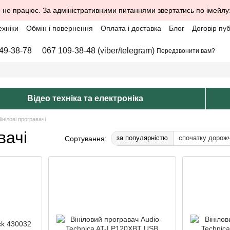
 не працює. За адміністративними питаннями звертатись по імейлу
ехніки
Обмін і повернення
Оплата і доставка
Блог
Договір пу
49-38-78
067 109-38-48 (viber/telegram)
Передзвонити вам?
Відео техніка та електроніка
інілові програвачі
вачі
за популярністю
спочатку дорож
Сортування: