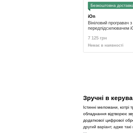
Безкоштовна доставк
iOn
Вініловий програвач з
передпідсилювачем i
PRO100BT
7 125 грн
Немає в наявності
Зручні в керува
Істинні меломани, котрі 
обладнання відтворює зву
додаткової цифрової обр
другий варіант, адже так