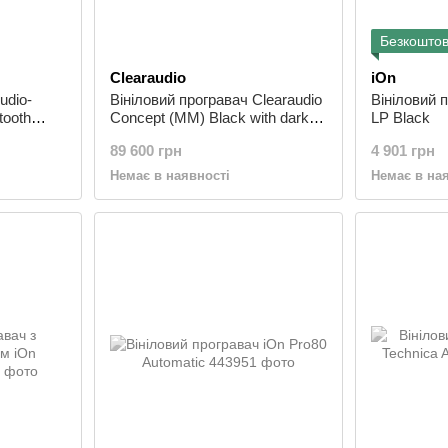
Безкоштов
Clearaudio
iOn
udio-
Вініловий програвач Clearaudio
Вініловий 
tooth
Concept (MM) Black with dark
LP Black
wood
89 600 грн
4 901 грн
Немає в наявності
Немає в на