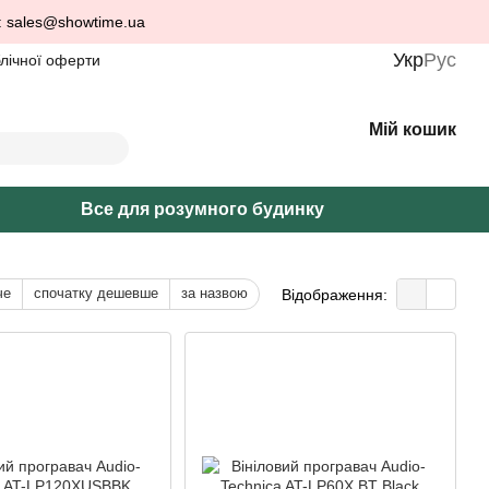
: sales@showtime.ua
Укр
Рус
блічної оферти
Мій кошик
Все для розумного будинку
че
спочатку дешевше
за назвою
Відображення: