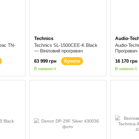
Technics
Audio-Tec
eac TN-
Technics SL-1500CEE-K Black
Audio-Tec
— Вініловий програвач
Програвач 
63 999 грн
Купити
16 170 грн
В наявності
В наявності