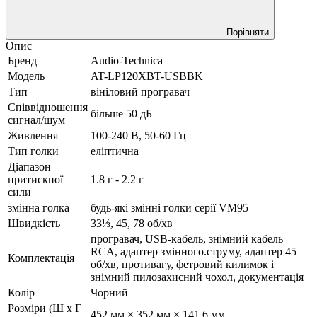
Порівняти
Опис
Бренд
Audio-Technica
Модель
AT-LP120XBT-USBBK
Тип
вініловий програвач
Співвідношення
більше 50 дБ
сигнал/шум
Живлення
100-240 В, 50-60 Гц
Тип голки
еліптична
Діапазон
притискної
1.8 г - 2.2 г
сили
змінна голка
будь-які змінні голки серії VM95
Швидкість
33⅓, 45, 78 об/хв
програвач, USB-кабель, знімний кабель
RCA, адаптер змінного.струму, адаптер 45
Комплектація
об/хв, противагу, фетровий килимок і
знімний пилозахисний чохол, документація
Колір
Чорний
Розміри (Ш x Г
452 мм × 352 мм × 141.6 мм