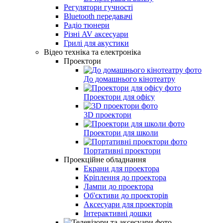
Регулятори гучності
Bluetooth передавачі
Радіо тюнери
Різні AV аксесуари
Грилі для акустики
Відео техніка та електроніка
Проектори
До домашнього кінотеатру
Проектори для офісу
3D проектори
Проектори для школи
Портативні проектори
Проекційне обладнання
Екрани для проектора
Кріплення до проектора
Лампи до проектора
Об'єктиви до проекторів
Аксесуари для проекторів
Інтерактивні дошки