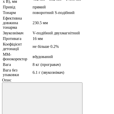
x В), мм
Привід
прямий
Тонарм
поворотний S-подібний
Ефективна
довжина
230.5 мм
тонарма
Звукознімач
V-подібний двухмагнітний
Противага
16 мм
Коефіцієнт
не більше 0.2%
детонації
MM-
вбудований
фонокоректор
Вага
8 кг (програвач)
Вага без
6.1 г (звукознімач)
упаковки
Опис