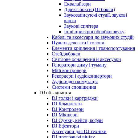
Еквалайзери
Дірект-бокси (DI бокси)
Звукозаписуючі студії, звукові
карти
Звукові сплітера
Інші пристрої обробки звуку
Кабелі та аксесуари до звукових студій
Пульти делегата і голови
Елементи кріплення і транспортування
Стейджбокси
Світлове оснащення й аксесуари
Генератори диму і туману
Midi контролери
Рекордери і аудіоконвертори
Аудіо-відео комутація
Системи сповіщення
DJ обладнання
DJ голки і картриджи
DJ Комплекти
DJ Контролери
DJ Мікшери
DJ Сумки, кейси, кофри
DJ Ефектори
Аксесуари для DJ техніки
DJ програвачі вінілу