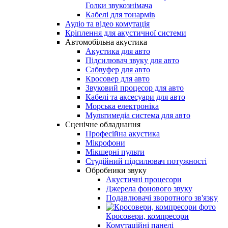
Голки звукознімача
Кабелі для тонармів
Аудіо та відео комутація
Кріплення для акустичної системи
Автомобільна акустика
Акустика для авто
Підсилювач звуку для авто
Сабвуфер для авто
Кросовер для авто
Звуковий процесор для авто
Кабелі та аксесуари для авто
Морська електроніка
Мультимедіа система для авто
Сценічне обладнання
Професійна акустика
Мікрофони
Мікшерні пульти
Студійний підсилювач потужності
Обробники звуку
Акустичні процесори
Джерела фонового звуку
Подавлювачі зворотного зв'язку
Кросовери, компресори
Комутаційні панелі