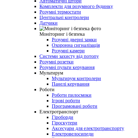
Автоматичні штори
Комплекти для розумного будинку
Розумні термостати
Центральні контролери
Датчики
Моніторинг і безпека
Розумні дверні замки
Охоронна сигналізація
Розумні камери
Системи захисту від потопу
Розумні розетки
Розумні пульти керування
Мультирум
Мультирум контролери
Панелі керування
Роботи
Роботи пилосмоки
Ігрові роботи
Програмовані роботи
Електротранспорт
Гіроборди
Гіроскутери
Аксесуари для електротранспорту
Електровелосипеди