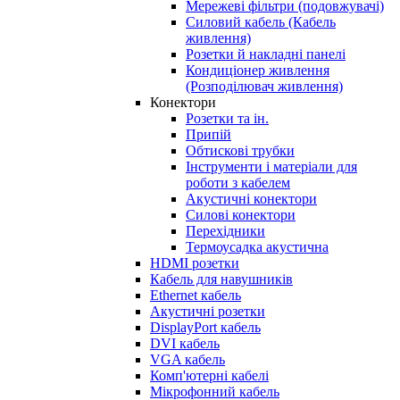
Мережеві фільтри (подовжувачі)
Силовий кабель (Кабель
живлення)
Розетки й накладні панелі
Кондиціонер живлення
(Розподілювач живлення)
Конектори
Розетки та ін.
Припій
Обтискові трубки
Інструменти і матеріали для
роботи з кабелем
Акустичні конектори
Силові конектори
Перехідники
Термоусадка акустична
HDMI розетки
Кабель для навушників
Ethernet кабель
Акустичні розетки
DisplayPort кабель
DVI кабель
VGA кабель
Комп'ютерні кабелі
Мікрофонний кабель