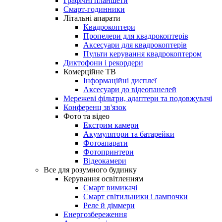
Графічні планшети
Смарт-годинники
Літальні апарати
Квадрокоптери
Пропелери для квадрокоптерів
Аксесуари для квадрокоптерів
Пульти керування квадрокоптером
Диктофони і рекордери
Комерційне ТВ
Інформаційні дисплеї
Аксесуари до відеопанелей
Мережеві фільтри, адаптери та подовжувачі
Конференц зв'язок
Фото та відео
Екстрим камери
Акумулятори та батарейки
Фотоапарати
Фотопринтери
Відеокамери
Все для розумного будинку
Керування освітленням
Смарт вимикачі
Смарт світильники і лампочки
Реле й діммери
Енергозбереження