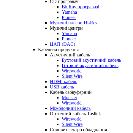
CD програвачі
BluRay програвачі
Yamaha
Pioneer
Музичні плеєри Hi-Res
Музичні центри
Yamaha
Pioneer
ЦАП (DAC)
Кабельна продукція
Акустичний кабель
Бухтовий акустичний кабель
Готовий акустичний кабель
Wireworld
Silent Wire
HDMI кабель
USB кабель
Кабель сабвуферний
Monster
Wireworld
Міжблочний кабель
Оптичний кабель Toslink
Wireworld
Silent Wire
Силове електро обладнання