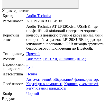
Характеристики
Бренд
Audio-Technica
Part-Number
ATLP120XBTUSBBK
Audio-Technica AT-LP120XBT-USBBK - це
професійний вініловий програвач чорного
Короткий
кольору з повністю ручним керуванням, який
опис
створений за зразком LP120XUSB і додає до
існуючих аналоговим і USB виходів зручність
бездротового підключення по Bluetooth.
Тип приводу
Прямий
Роз'єми
Bluetooth
,
USB 2.0
,
Лінійний (RCA)
Перемикання
Ручне
швидкостей
Автоматика
Повна
Автоматичний
,
Вбудований фонокоректор
,
Особливості
Картрідж в комплекті
,
Кришка у комплекті
,
Регулювання швидкості
Колір
Чорний
Відгуки