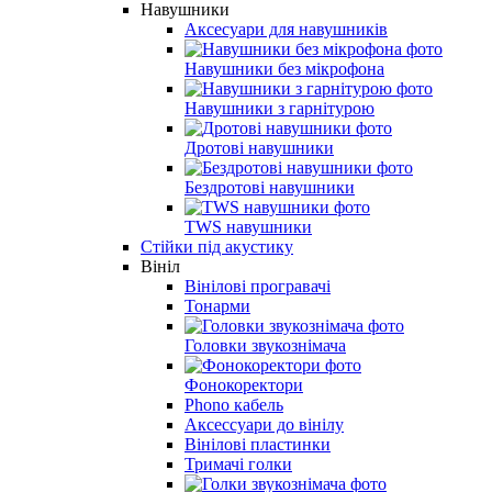
Навушники
Аксесуари для навушників
Навушники без мікрофона
Навушники з гарнітурою
Дротові навушники
Бездротові навушники
TWS навушники
Стійки під акустику
Вініл
Вінілові програвачі
Тонарми
Головки звукознімача
Фонокоректори
Phono кабель
Аксессуари до вінілу
Вінілові пластинки
Тримачі голки