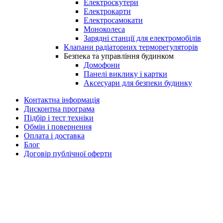
Електроскутери
Електрокарти
Електросамокати
Моноколеса
Зарядні станції для електромобілів
Клапани радіаторних терморегуляторів
Безпека та управління будинком
Домофони
Панелі виклику і картки
Аксесуари для безпеки будинку
Контактна інформація
Дисконтна програма
Підбір і тест техніки
Обмін і повернення
Оплата і доставка
Блог
Договір публічної оферти