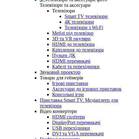
Телевізори та аксесуари
Телевізори
Smart TV телевізори
4К телевізори
Телевізори з Wi-Fi
Меблі під телевізор
3D та VR окуляри
HDMI до телевізора
Кріплення до телевізора
Пульти ДК
HDMI перемикачі
Кабелі та перехідники
Звуковий проектор
Товари для геймерів
Ігрові приставки
Аксесуари до ігрових приставок
Консольні ігри
Приставка Smart TV. Медіаплеер для
телевізора
Відео конвертери
HDMI сплітери
DisplayPort перемикачі
USB перехідники
DVI та VGA перемикачі