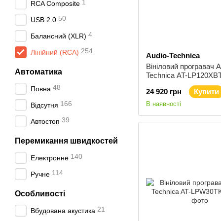
1
RCA Composite
50
USB 2.0
4
Балансний (XLR)
254
Лінійний (RCA)
Audio-Technica
Вініловий програвач A
Автоматика
Technica AT-LP120XB
Black
48
Повна
24 920 грн
Купити
166
В наявності
Відсутня
39
Автостоп
Перемикання швидкостей
140
Електронне
114
Ручне
Особливості
21
Вбудована акустика