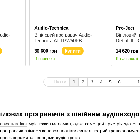
Audio-Technica
Pro-Ject
udio-
Вініловий програвач Audio-
Вініловий 
Technica AT-LPW50PB
Debut III D
White
30 600 грн
Купити
14 620 грн
В наявності
В наявності
Назад
1
2
3
4
5
6
...
1
нілових програвачів з лінійним аудіовход
лових платівок
мріє кожен меломан, адже саме цей пристрій здатен 
 програвача знімає з канавок платівки сигнал, котрий трансформуєть
корежисерами та творцями аудіо треків.