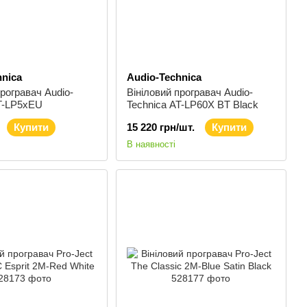
hnica
Audio-Technica
програвач Audio-
Вініловий програвач Audio-
AT-LP5xEU
Technica AT-LP60X BT Black
Купити
15 220 грн/шт.
Купити
В наявності