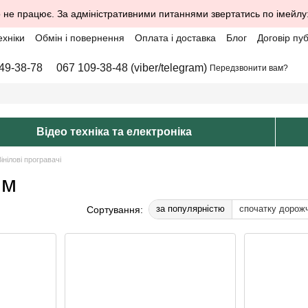
 не працює. За адміністративними питаннями звертатись по імейлу
ехніки
Обмін і повернення
Оплата і доставка
Блог
Договір пу
49-38-78
067 109-38-48 (viber/telegram)
Передзвонити вам?
Відео техніка та електроніка
інілові програвачі
им
за популярністю
спочатку дорож
Сортування: