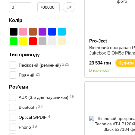
Від Ціна, грн
До Ціна, грн
ОК
Колір
Pro-Ject
Вініловий програвач P
Jukebox E OM5e Pian
Тип приводу
23 534 грн
Купити
225
Пасіковий (ремінний)
В наявності
29
Прямий
Роз'єми
16
AUX (3.5 для наушников)
32
Bluetooth
4
Optical S/PDIF
19
Phono