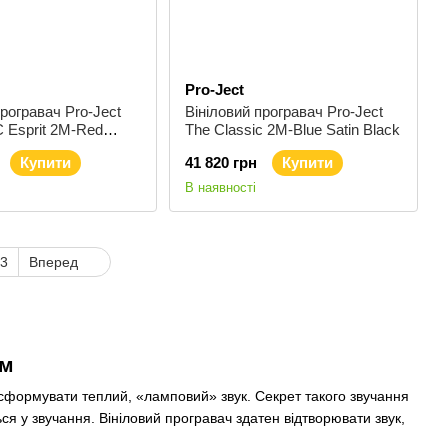
Pro-Ject
програвач Pro-Ject
Вініловий програвач Pro-Ject
C Esprit 2M-Red
The Classic 2M-Blue Satin Black
Купити
41 820 грн
Купити
В наявності
3
Вперед
ом
сформувати теплий, «ламповий» звук. Секрет такого звучання
ся у звучання. Вініловий програвач здатен відтворювати звук,