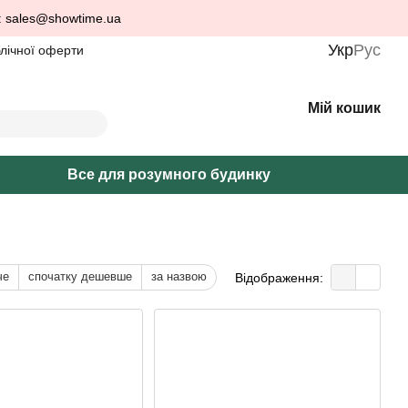
: sales@showtime.ua
Укр
Рус
блічної оферти
Мій кошик
Все для розумного будинку
че
спочатку дешевше
за назвою
Відображення: