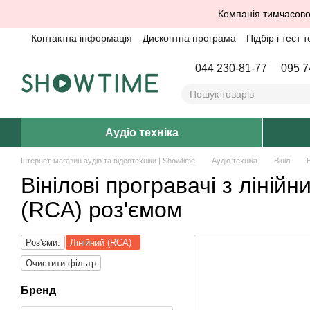
Перейти до основного контенту
Компанія тимчасово
Контактна інформація
Дисконтна програма
Підбір і тест т
044 230-81-77
095 7
Аудіо техніка
Інтернет-магазин аудіо та відеотехніки | Showtime
Аудіо техніка
Вініл
В
Вінілові програвачі з лінійн
(RCA) роз'ємом
Роз'єми:
Лінійний (RCA)
Очистити фільтр
Бренд