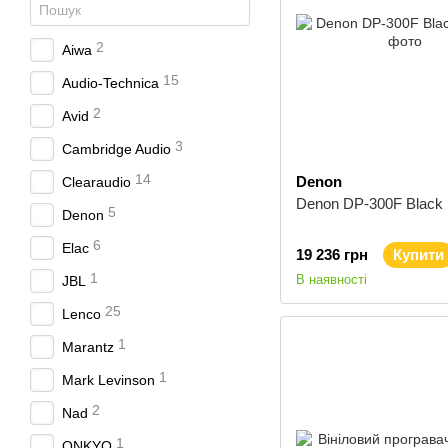
2
Aiwa
15
Audio-Technica
2
Avid
3
Cambridge Audio
14
Denon
Clearaudio
Denon DP-300F Black
5
Denon
6
Elac
19 236 грн
Купити
1
В наявності
JBL
25
Lenco
1
Marantz
1
Mark Levinson
2
Nad
1
ONKYO