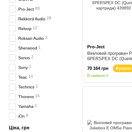
89
Pro-Ject
28
Rekkord Audio
12
Reloop
3
Roksan Audio
Pro-Ject
1
Sherwood
Вініловий програвач P
2
Sonos
6PERSPEX DC (Quinte
картридж)
1
Sony
70 164 грн
Купити
В наявності
14
Teac
1
Technics
16
Thorens
1
Yamaha
8
iOn
Ціна, грн