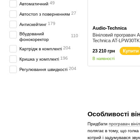
49
Автоматичний
27
Автостоп з поверненням
179
Антискейтинг
Audio-Technica
Вбудований
Вініловий програвач A
110
фонокоректор
Technica AT-LPW30TK
204
Картрідж в комплекті
23 210 грн
Купити
196
В наявності
Кришка у комплекті
204
Регулювання швидкості
Особливості ві
Придбати
програвач віні
полягає в тому, що голка
котрий і задумувався зву