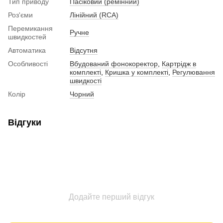
Тип приводу
Пасіковий (ремінний)
Роз'єми
Лінійний (RCA)
Перемикання
Ручне
швидкостей
Автоматика
Відсутня
Особливості
Вбудований фонокоректор
,
Картрідж в
комплекті
,
Кришка у комплекті
,
Регулювання
швидкості
Колір
Чорний
Відгуки
Додайте перший відгук