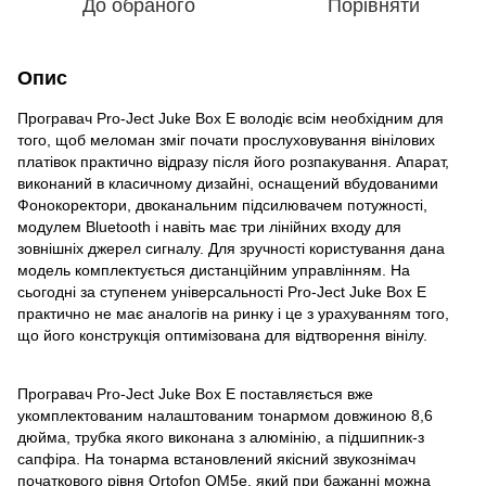
До обраного
Порівняти
Опис
Програвач Pro-Ject Juke Box E володіє всім необхідним для
того, щоб меломан зміг почати прослуховування вінілових
платівок практично відразу після його розпакування. Апарат,
виконаний в класичному дизайні, оснащений вбудованими
Фонокоректори, двоканальним підсилювачем потужності,
модулем Bluetooth і навіть має три лінійних входу для
зовнішніх джерел сигналу. Для зручності користування дана
модель комплектується дистанційним управлінням. На
сьогодні за ступенем універсальності Pro-Ject Juke Box E
практично не має аналогів на ринку і це з урахуванням того,
що його конструкція оптимізована для відтворення вінілу.
Програвач Pro-Ject Juke Box E поставляється вже
укомплектованим налаштованим тонармом довжиною 8,6
дюйма, трубка якого виконана з алюмінію, а підшипник-з
сапфіра. На тонарма встановлений якісний звукознімач
початкового рівня Ortofon OM5e, який при бажанні можна