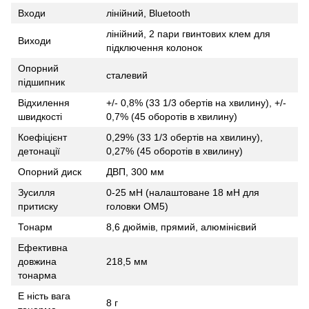
Входи
лінійний, Bluetooth
лінійний, 2 пари гвинтових клем для
Виходи
підключення колонок
Опорний
сталевий
підшипник
Відхилення
+/- 0,8% (33 1/3 обертів на хвилину), +/-
швидкості
0,7% (45 оборотів в хвилину)
Коефіцієнт
0,29% (33 1/3 обертів на хвилину),
детонації
0,27% (45 оборотів в хвилину)
Опорний диск
ДВП, 300 мм
Зусилля
0-25 мН (налаштоване 18 мН для
притиску
головки OM5)
Тонарм
8,6 дюймів, прямий, алюмінієвий
Ефективна
довжина
218,5 мм
тонарма
Е ність вага
8 г