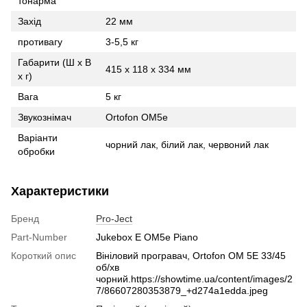
тонарма
Захід
22 мм
противагу
3-5,5 кг
Габарити (Ш х В
415 х 118 х 334 мм
х г)
Вага
5 кг
Звукознімач
Ortofon OM5e
Варіанти
чорний лак, білий лак, червоний лак
обробки
Характеристики
Бренд
Pro-Ject
Part-Number
Jukebox E OM5e Piano
Короткий опис
Вініловий програвач, Ortofon OM 5E 33/45
об/хв
чорний.https://showtime.ua/content/images/2
7/86607280353879_+d274a1edda.jpeg