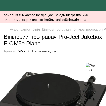
Компанія тимчасово не працює. За адміністративними
питаннями звертатись по імейлу: sales@showtime.ua
Аудіо техніка
Вініл
Вінілові програвачі
Вінілові програвачі P
Вініловий програвач Pro-Ject Jukebox
E OM5e Piano
Артикул:
522207
Написати відгук