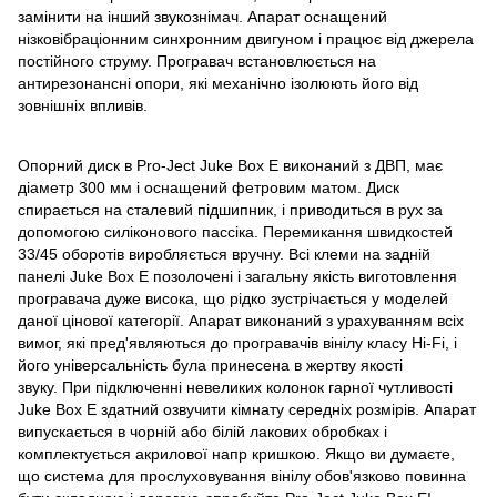
замінити на інший звукознімач. Апарат оснащений
нізковібраціонним синхронним двигуном і працює від джерела
постійного струму. Програвач встановлюється на
антирезонансні опори, які механічно ізолюють його від
зовнішніх впливів.
Опорний диск в Pro-Ject Juke Box E виконаний з ДВП, має
діаметр 300 мм і оснащений фетровим матом. Диск
спирається на сталевий підшипник, і приводиться в рух за
допомогою силіконового пассіка. Перемикання швидкостей
33/45 оборотів виробляється вручну. Всі клеми на задній
панелі Juke Box E позолочені і загальну якість виготовлення
програвача дуже висока, що рідко зустрічається у моделей
даної цінової категорії. Апарат виконаний з урахуванням всіх
вимог, які пред'являються до програвачів вінілу класу Hi-Fi, і
його універсальність була принесена в жертву якості
звуку. При підключенні невеликих колонок гарної чутливості
Juke Box E здатний озвучити кімнату середніх розмірів. Апарат
випускається в чорній або білій лакових обробках і
комплектується акрилової напр кришкою. Якщо ви думаєте,
що система для прослуховування вінілу обов'язково повинна