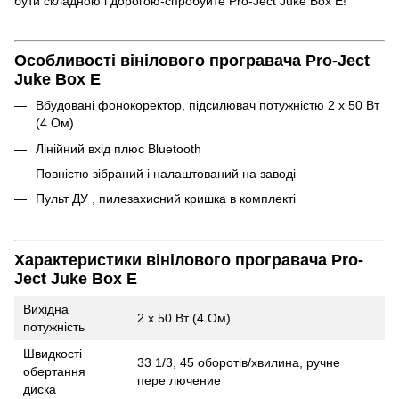
бути складною і дорогою-спробуйте Pro-Ject Juke Box E!
Особливості вінілового програвача Pro-Ject
Juke Box E
Вбудовані фонокоректор, підсилювач потужністю 2 х 50 Вт
(4 Ом)
Лінійний вхід плюс Bluetooth
Повністю зібраний і налаштований на заводі
Пульт ДУ , пилезахисний кришка в комплекті
Характеристики вінілового програвача Pro-
Ject Juke Box E
Вихідна
2 х 50 Вт (4 Ом)
потужність
Швидкості
33 1/3, 45 оборотів/хвилина, ручне
обертання
пере лючение
диска