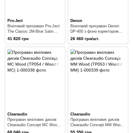
Pro-Ject
Denon
Вініловий програвач Pro-Ject
Вініловий програвач Denon
The Classic 2M-Blue Satin
DP-400 з фоно коректором
Black
Black
41 820 грн
26 460 грн/шт.
Clearaudio
Clearaudio
Програвач вінілових дисків
Програвач вінілових дисків
Clearaudio Concept MC Wood
Clearaudio Concept MM Wood
(TP054 / Wood / MC)
(TP053 / Wood / MM)
68 040 грн
55 350 грн