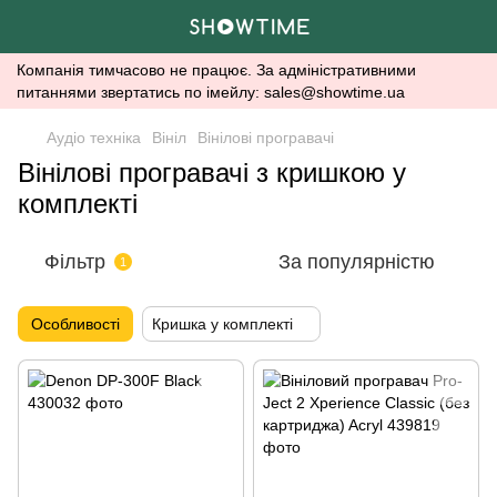
Компанія тимчасово не працює. За адміністративними
питаннями звертатись по імейлу: sales@showtime.ua
Аудіо техніка
Вініл
Вінілові програвачі
Вінілові програвачі з кришкою у
комплекті
Фільтр
За популярністю
1
Особливості
Кришка у комплекті