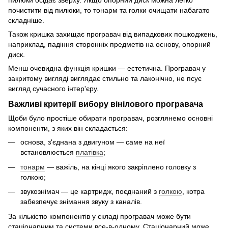
почистити від пилюки, то тонарм та голки очищати набагато
складніше.
Також кришка захищає програвач від випадкових пошкоджень,
наприклад, падіння сторонніх предметів на основу, опорний
диск.
Менш очевидна функція кришки — естетична. Програвач у
закритому вигляді виглядає стильно та лаконічно, не псує
вигляд сучасного інтер'єру.
Важливі критерії вибору вінілового програвача
Щоби було простіше обирати програвач, розглянемо основні
компоненти, з яких він складається:
основа, з'єднана з двигуном — саме на неї
встановлюється
платівка
;
тонарм
— важіль, на кінці якого закріплено головку з
голкою;
звукознімач — це картридж, поєднаний з
голкою
, котра
забезпечує знімання звуку з каналів.
За кількістю компонентів у складі програвач може бути
стаціонарним та системи все-в-одному. Стаціонарний може