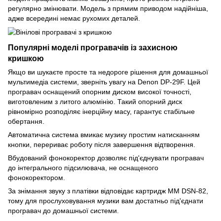
регулярно змінювати. Модель з прямим приводом надійніша,
адже всередині немає рухомих деталей.
Популярні моделі програвачів із захисною
кришкою
Якщо ви шукаєте просте та недороге рішення для домашньої
мультимедіа системи, зверніть увагу на Denon DP-29F. Цей
програвач оснащений опорним диском високої точності,
виготовленим з литого алюмінію. Такий опорний диск
рівномірно розподіляє інерційну масу, гарантує стабільне
обертання.
Автоматична система вмикає музику простим натисканням
кнопки, перериває роботу після завершення відтворення.
Вбудований фонокоректор дозволяє під'єднувати програвач
до інтегрального підсилювача, не оснащеного
фонокоректором.
За знімання звуку з платівки відповідає картридж ММ DSN-82,
тому для прослуховування музики вам достатньо під'єднати
програвач до домашньої системи.