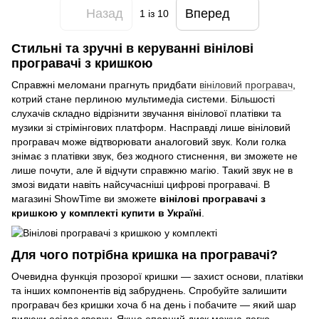
Назад
Вперед
1
із 10
Стильні та зручні в керуванні вінілові
програвачі з кришкою
Справжні меломани прагнуть придбати
вініловий програвач
,
котрий стане перлиною мультимедіа системи. Більшості
слухачів складно відрізнити звучання вінілової платівки та
музики зі стрімінгових платформ. Насправді лише вініловий
програвач може відтворювати аналоговий звук. Коли голка
знімає з платівки звук, без жодного стиснення, ви зможете не
лише почути, але й відчути справжню магію. Такий звук не в
змозі видати навіть найсучасніші цифрові програвачі. В
магазині ShowTime ви зможете
вінілові програвачі з
кришкою у комплекті купити в Україні
.
Для чого потрібна кришка на програвачі?
Очевидна функція прозорої кришки — захист основи, платівки
та інших компонентів від забруднень. Спробуйте залишити
програвач без кришки хоча б на день і побачите — який шар
пилюки осідає зверху. Якщо опорний диск можна легко