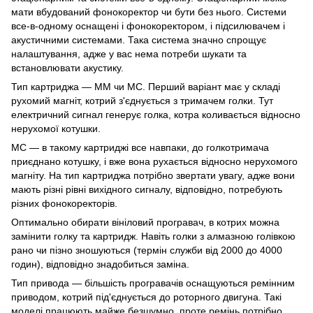
мати вбудований фонокоректор чи бути без нього. Системи
все-в-одному оснащені і фонокоректором, і підсилювачем і
акустичними системами. Така система значно спрощує
налаштування, адже у вас нема потреби шукати та
встановлювати акустику.
Тип картриджа — MM чи MC. Перший варіант має у складі
рухомий магніт, котрий з'єднується з тримачем голки. Тут
електричний сигнал генерує голка, котра коливається відносно
нерухомої котушки.
MC — в такому картриджі все навпаки, до голкотримача
приєднано котушку, і вже вона рухається відносно нерухомого
магніту. На тип картриджа потрібно звертати увагу, адже вони
мають різні рівні вихідного сигналу, відповідно, потребують
різних фонокоректорів.
Оптимально обирати вініловий програвач, в котрих можна
замінити голку та картридж. Навіть голки з алмазною голівкою
рано чи пізно зношуються (термін служби від 2000 до 4000
годин), відповідно знадобиться заміна.
Тип привода — більшість програвачів оснащуються ремінним
приводом, котрий під'єднується до роторного двигуна. Такі
моделі працюють майже безшумно, проте ремінь потрібно