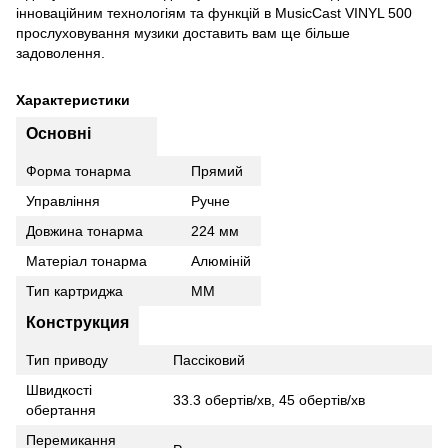
інноваційним технологіям та функцій в MusicCast VINYL 500
прослуховування музики доставить вам ще більше
задоволення.
Характеристики
Основні
Форма тонарма
Прямий
Управління
Ручне
Довжина тонарма
224 мм
Матеріал тонарма
Алюміній
Тип картриджа
MM
Конструкция
Тип приводу
Пассіковий
Швидкості
33.3 обертів/хв, 45 обертів/хв
обертання
Перемикання