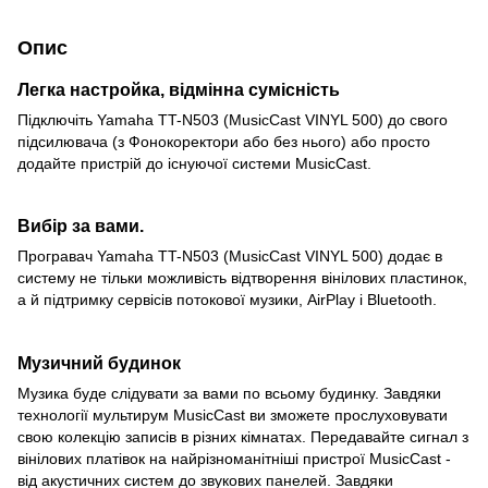
Опис
Легка настройка, відмінна сумісність
Підключіть Yamaha TT-N503 (MusicCast VINYL 500) до свого
підсилювача (з Фонокоректори або без нього) або просто
додайте пристрій до існуючої системи MusicCast.
Вибір за вами.
Програвач Yamaha TT-N503 (MusicCast VINYL 500) додає в
систему не тільки можливість відтворення вінілових пластинок,
а й підтримку сервісів потокової музики, AirPlay і Bluetooth.
Музичний будинок
Музика буде слідувати за вами по всьому будинку. Завдяки
технології мультирум MusicCast ви зможете прослуховувати
свою колекцію записів в різних кімнатах. Передавайте сигнал з
вінілових платівок на найрізноманітніші пристрої MusicCast -
від акустичних систем до звукових панелей. Завдяки