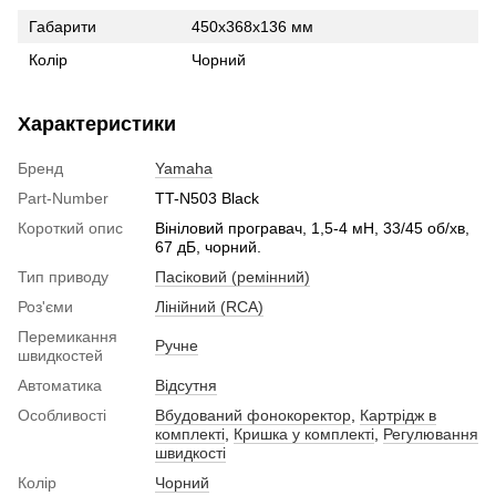
Габарити
450x368x136 мм
Колір
Чорний
Характеристики
Бренд
Yamaha
Part-Number
TT-N503 Black
Короткий опис
Вініловий програвач, 1,5-4 мН, 33/45 об/хв,
67 дБ, чорний.
Тип приводу
Пасіковий (ремінний)
Роз'єми
Лінійний (RCA)
Перемикання
Ручне
швидкостей
Автоматика
Відсутня
Особливості
Вбудований фонокоректор
,
Картрідж в
комплекті
,
Кришка у комплекті
,
Регулювання
швидкості
Колір
Чорний