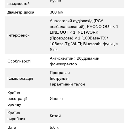
Ручне
швидкостей
Діаметр диска
300 мм
Аналоговий аудіовихід (RCA
незбалансований); PHONO OUT × 1;
LINE OUT × 1; NETWORK
Інтерфейси
(Проводове) × 1 (100Base-TX /
10Base-T); Wi-Fi; Bluetooth; функція
Sink
Антискейтинг, Вбудований
Особливості
фонокоректор
Програвач
Комплектація
Інструкція
Гарантійний талон
Країна
реєстрації
Японія
бренду
Країна
Китай
виробник
Вага
5.6 кг