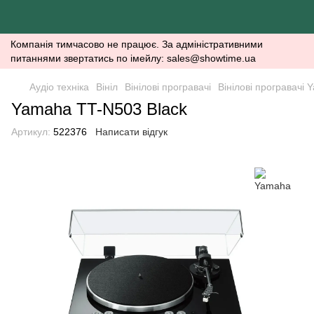
Компанія тимчасово не працює. За адміністративними
питаннями звертатись по імейлу: sales@showtime.ua
Аудіо техніка
Вініл
Вінілові програвачі
Вінілові програвачі
Yamaha TT-N503 Black
Артикул:
522376
Написати відгук