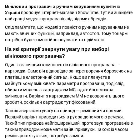
Вініловий програвач з ручним керуванням купити в
Україні
пропонує інтернет-магазин ShowTime. Тут ви знайдете
найкращі моделі програвачів від відомих брендів.
Слід пам'ятати, що моделі з повністю ручним керуванням не
мають звичних функцій, наприклад,
автостоп
. Тому тонарм
потрібно буде самостійно опускати та підіймати.
На які критерії звернути увагу при виборі
вінілового програвача?
Один із ключових компонентів вінілового програвача —
картридж. Саме він відповідає за перетворення борозенок на
платівці в електричний сигнал. Якщо ви плануєте в
майбутньому змінювати параметри програвача, тоді слід
обирати модель з картриджем МС, адже його можна
змінювати. Варіант з картриджем ММ не дозволить цього
зробити, оскільки картридж тут фіксований.
Також звертаємо увагу на привод — ремінний чи прямий.
Перший варіант приводиться в рух за допомогою ременя.
Такий тип привода найпоширеніший, проте звук програвачів з
таким приводом може мати зайві призвуки. Також із часом
ремінь розтягується, потребує заміни.