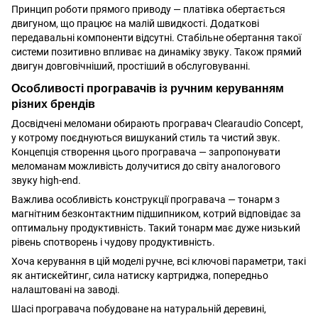
Принцип роботи прямого приводу — платівка обертається
двигуном, що працює на малій швидкості. Додаткові
передавальні компоненти відсутні. Стабільне обертання такої
системи позитивно впливає на динаміку звуку. Також прямий
двигун довговічніший, простіший в обслуговуванні.
Особливості програвачів із ручним керуванням
різних брендів
Досвідчені меломани обирають програвач Clearaudio Concept,
у котрому поєднуються вишуканий стиль та чистий звук.
Концепція створення цього програвача — запропонувати
меломанам можливість долучитися до світу аналогового
звуку high-end.
Важлива особливість конструкції програвача — тонарм з
магнітним безконтактним підшипником, котрий відповідає за
оптимальну продуктивність. Такий тонарм має дуже низький
рівень спотворень і чудову продуктивність.
Хоча керування в цій моделі ручне, всі ключові параметри, такі
як антискейтинг, сила натиску картриджа, попередньо
налаштовані на заводі.
Шасі програвача побудоване на натуральній деревині,