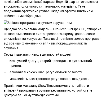
поміщеній в алюмінієвий каркас. Верхній шар виготовлено з
високотехнологічного синтетичного матеріалу. Таке
поєднання ефективно усуває шкідливі ефекти, викликані
небажаними вібраціями.
Ще одна оригінальна модель — Pro-Ject 6PerspeX SB, створена
на шасі з масивного листа прозорого акрилу, доповненого
алюмінієвими конусами. Таке шасі повністю ізолює програвач
від зовнішніх механічних впливів, покращуючи якість
звучання.
Серед інших важливих відмінностей моделі:
безшумний двигун, котрий приводить в рух ремінний
привод;
алюмінієві конуси шасі регулюються по висоті;
можливість електронного регулювання швидкості.
Працівники магазину ShowTime допоможуть підібрати
вініловий програвач з ручним керуванням, котрий стане
центром вашої мултимедіа системи.