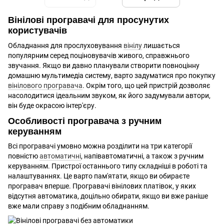
Вінілові програвачі для просунутих
користувачів
Обладнання для прослуховування
вінілу
лишається
популярним серед поціновувачів живого, справжнього
звучання. Якщо ви давно планували створити повноцінну
домашню мультимедіа систему, варто задуматися про покупку
вінілового програвача
. Окрім того, що цей пристрій дозволяє
насолодитися ідеальним звуком, як його задумували автори,
він буде окрасою інтер'єру.
Особливості програвача з ручним
керуванням
Всі програвачі умовно можна розділити на три категорії
повністю
автоматичні
, напівавтоматичні, а також з ручним
керуванням. Пристрої останнього типу складніші в роботі та
налаштуваннях. Це варто пам'ятати, якщо ви обираєте
програвач вперше. Програвачі вінілових платівок, у яких
відсутня автоматика, доцільно обирати, якщо ви вже раніше
вже мали справу з подібним обладнанням.