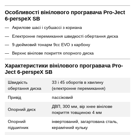
Особливості вінілового програвача Pro-Ject
6-perspeX SB
Акрилове шасі і субшассі з кориана
Електронне перемикання швидкості обертання диска
9-дюймовий тонарм 9cc EVO з карбону
Верхнє вінілове покриття опорного диска
Характеристики вінілового програвача Pro-
Ject 6-perspeX SB
Швидкість
33 і 45 оборотів в хвилину
обертання диска
(електронне перемикання)
Привід
пассіковий
ДВП, 300 мм, вір хнее вінілове
Опорний диск
покриття товщиною 4 мм
Опорний
інвертований, загартована сталь,
підшипник
керамічний кульку