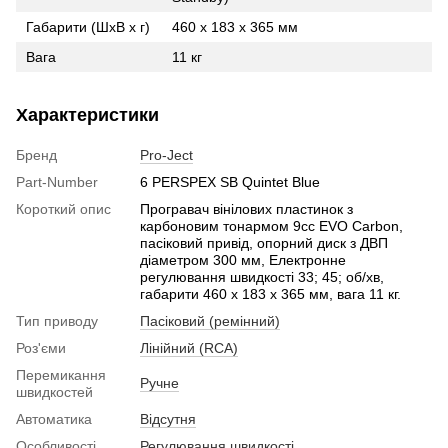
Габарити (ШхВ х г)
460 х 183 х 365 мм
Вага
11 кг
Характеристики
Бренд
Pro-Ject
Part-Number
6 PERSPEX SB Quintet Blue
Короткий опис
Програвач вінілових пластинок з
карбоновим тонармом 9cc EVO Carbon,
пасіковий привід, опорний диск з ДВП
діаметром 300 мм, Електронне
регулювання швидкості 33; 45; об/хв,
габарити 460 х 183 х 365 мм, вага 11 кг.
Тип приводу
Пасіковий (ремінний)
Роз'єми
Лінійний (RCA)
Перемикання
Ручне
швидкостей
Автоматика
Відсутня
Особливості
Регулювання швидкості