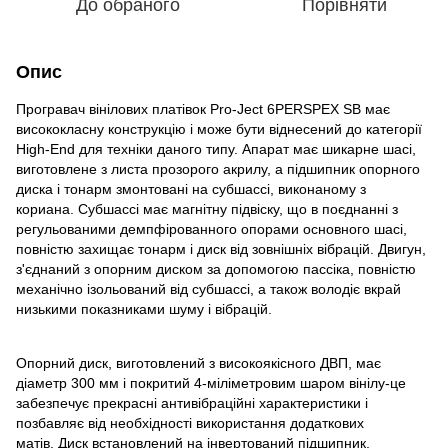
До обраного
Порівняти
Опис
Програвач вінілових платівок Pro-Ject 6PERSPEX SB має
висококласну конструкцію і може бути віднесений до категорії
High-End для техніки даного типу. Апарат має шикарне шасі,
виготовлене з листа прозорого акрилу, а підшипник опорного
диска і тонарм змонтовані на субшассі, виконаному з
кориана. Субшассі має магнітну підвіску, що в поєднанні з
регульованими демпфірованного опорами основного шасі,
повністю захищає тонарм і диск від зовнішніх вібрацій. Двигун,
з'єднаний з опорним диском за допомогою пассіка, повністю
механічно ізольований від субшассі, а також володіє вкрай
низькими показниками шуму і вібрацій.
Опорний диск, виготовлений з високоякісного ДВП, має
діаметр 300 мм і покритий 4-міліметровим шаром вінілу-це
забезпечує прекрасні антивібраційні характеристики і
позбавляє від необхідності використання додаткових
матів. Диск встановлений на інвертований підшипник,