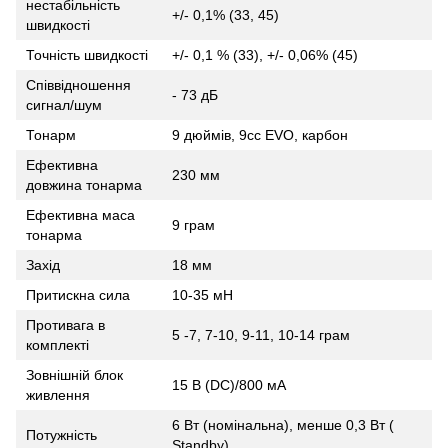
нестабільність
+/- 0,1% (33, 45)
швидкості
Точність швидкості
+/- 0,1 % (33), +/- 0,06% (45)
Співвідношення
- 73 дБ
сигнал/шум
Тонарм
9 дюймів, 9сс EVO, карбон
Ефективна
230 мм
довжина тонарма
Ефективна маса
9 грам
тонарма
Захід
18 мм
Притискна сила
10-35 мН
Противага в
5 -7, 7-10, 9-11, 10-14 грам
комплекті
Зовнішній блок
15 В (DC)/800 мА
живлення
6 Вт (номінальна), менше 0,3 Вт (
Потужність
Standby)