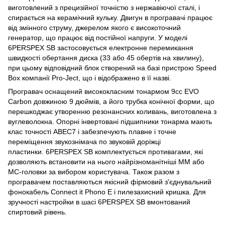
виготовлений з прецизійної точністю з нержавіючої сталі, і
спирається на керамічний кульку. Двигун в програвачі працює
від змінного струму, джерелом якого є високоточний
генератор, що працює від постійної напруги. У моделі
6PERSPEX SB застосовується електронне перемикання
швидкості обертання диска (33 або 45 обертів на хвилину),
при цьому відповідний блок створений на базі пристрою Speed
​​Box компанії Pro-Ject, що і відображено в її назві.
Програвач оснащений висококласним тонармом 9cc EVO
Carbon довжиною 9 дюймів, а його трубка конічної форми, що
перешкоджає утворенню резонансних коливань, виготовлена ​​з
вуглеволокна. Опорні інвертовані підшипники тонарма мають
клас точності ABEC7 і забезпечують плавне і точне
переміщення звукознімача по звуковій доріжці
пластинки. 6PERSPEX SB комплектується противагами, які
дозволяють встановити на нього найрізноманітніші MM або
MC-головки за вибором користувача. Також разом з
програвачем поставляються якісний фірмовий з'єднувальний
фонокабель Connect it Phono E і пилезахисний кришка. Для
зручності настройки в шасі 6PERSPEX SB вмонтований
спиртовий рівень.