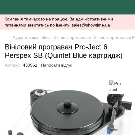
Компанія тимчасово не працює. За адміністративними
питаннями звертатись по імейлу: sales@showtime.ua
Аудіо техніка
Вініл
Вінілові програвачі
Вінілові програвачі P
Вініловий програвач Pro-Ject 6
Perspex SB (Quintet Blue картридж)
Артикул:
439961
Написати відгук