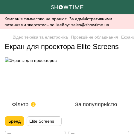
Компанія тимчасово не працює. За адміністративними
питаннями звертатись по імейлу: sales@showtime.ua
Відео техніка та електроніка
Проекційне обладнання
Екран
Екран для проектора Elite Screens
Фільтр
За популярністю
1
Бренд
Elite Screens