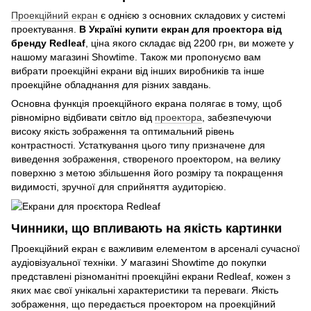
Проекційний екран
є однією з основних складових у системі
проектування.
В Україні купити екран для проектора від
бренду Redleaf
, ціна якого складає від 2200 грн, ви можете у
нашому магазині Showtime. Також ми пропонуємо вам
вибрати проекційні екрани від інших виробників та інше
проекційне обладнання для різних завдань.
Основна функція проекційного екрана полягає в тому, щоб
рівномірно відбивати світло від
проектора
, забезпечуючи
високу якість зображення та оптимальний рівень
контрастності. Устаткування цього типу призначене для
виведення зображення, створеного проектором, на велику
поверхню з метою збільшення його розміру та покращення
видимості, зручної для сприйняття аудиторією.
Чинники, що впливають на якість картинки
Проекційний екран є важливим елементом в арсеналі сучасної
аудіовізуальної техніки. У магазині Showtime до покупки
представлені різноманітні проекційні екрани Redleaf, кожен з
яких має свої унікальні характеристики та переваги. Якість
зображення, що передається проектором на проекційний