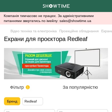
Компанія тимчасово не працює. За адміністративними
питаннями звертатись по імейлу: sales@showtime.ua
Відео техніка та електроніка
Проекційне обладнання
Екран
Екрани для проєктора Redleaf
Фільтр
За популярністю
1
Бренд
Redleaf