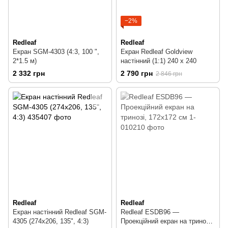
−2%
Redleaf
Redleaf
Екран SGM-4303 (4:3, 100 ",
Екран Redleaf Goldview
2*1.5 м)
настінний (1:1) 240 x 240
2 332 грн
2 790 грн
2 846 грн
Redleaf
Redleaf
Екран настінний Redleaf SGM-
Redleaf ESDB96 —
4305 (274х206, 135", 4:3)
Проекційний екран на тринозі,