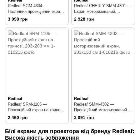
Redleaf
Redleaf
Redleaf SGM-4304 —
Redleaf CHERLY SMM-4301 —
Настінний проекційний екран,
Екран моторизований,
244х183 см
128х171 см
3 098 грн
2 928 грн
Redleaf
Redleaf
Redleaf SRM-1105 —
Redleaf SMM-4302 —
Проекційний екран на тринозі,
Проекційний моторизований
203х203 мм
екран, 203х153 см
2 460 грн
3 091 грн
Білі екрани для проектора від бренду Redleaf:
Висока якість зображення