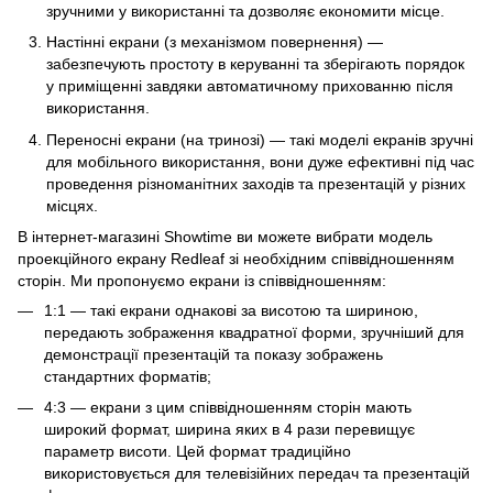
зручними у використанні та дозволяє економити місце.
Настінні екрани (з механізмом повернення) —
забезпечують простоту в керуванні та зберігають порядок
у приміщенні завдяки автоматичному прихованню після
використання.
Переносні екрани (на тринозі) — такі моделі екранів зручні
для мобільного використання, вони дуже ефективні під час
проведення різноманітних заходів та презентацій у різних
місцях.
В інтернет-магазині Showtime ви можете вибрати модель
проекційного екрану Redleaf зі необхідним співвідношенням
сторін. Ми пропонуємо екрани із співвідношенням:
1:1 — такі екрани однакові за висотою та шириною,
передають зображення квадратної форми, зручніший для
демонстрації презентацій та показу зображень
стандартних форматів;
4:3 — екрани з цим співвідношенням сторін мають
широкий формат, ширина яких в 4 рази перевищує
параметр висоти. Цей формат традиційно
використовується для телевізійних передач та презентацій