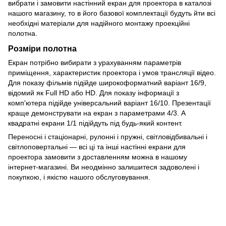
вибрати і замовити настінний екран для проектора в каталозі
нашого магазину, то в його базової комплектації будуть йти всі
необхідні матеріали для надійного монтажу проекційні
полотна.
Розміри полотна
Екран потрібно вибирати з урахуванням параметрів
приміщення, характеристик проектора і умов трансляції відео.
Для показу фільмів підійде широкоформатний варіант 16/9,
відомий як Full HD або HD. Для показу інформації з
комп'ютера підійде універсальний варіант 16/10. Презентації
краще демонструвати на екран з параметрами 4/3. А
квадратні екрани 1/1 підійдуть під будь-який контент.
Переносні і стаціонарні, рулонні і пружні, світловідбивальні і
світлоповертальні — всі ці та інші настінні екрани для
проектора замовити з доставленням можна в нашому
інтернет-магазині. Ви неодмінно залишитеся задоволені і
покупкою, і якістю нашого обслуговування.