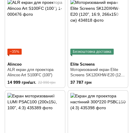
−35%
Безкоштовна доставка
Alincoo
Elite Screens
ALR екран для проектора
Моторизований екран Elite
Alincoo Art S100FC (100'')
Screens SK120XHW-E20 (120",
16:9, 266х150 см)
14 999 грн/шт.
37 787 грн
22 990 грн