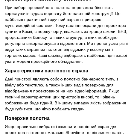
При виборі
проекційного полотна
переважна більшість
користувачів віддає перевагу його настінній конструкції. Це
найбільш практичний і зручний варіант пристрою
мультимедійної системи. Тому настінні екрани для проектора
купити в Києві, в першу чергу, вважають за краще школи, ВНЗ,
представники бізнесу та інших структур, в яких необхідно
регулярно використовувати відеоконтент. Ми пропонуємо різні
види таких екранних полотен від відомих у всьому світі
торгових марок. Наші фахівці відбирають найбільш гідні вашої
уваги моделі проекційного обладнання.
Характеристики настінного екрана
Дані пристрої являють собою полотно баннерного типу, з
вінілу або текстилю, а також інших видів поверхонь для
відображення проектованої на них відеоінформації. Якщо
технічні характеристики цих пристроїв високі, то і рівень
зображення буде гідний. В іншому випадку якість зображення
буде губитися, що чітко побачить глядач.
Поверхня полотна
Якщо правильно вибрати і замовити настінний екран для
проектора в інтернет-магазині Showtime, то він зможе навіть