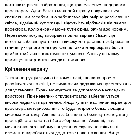
поліпшити рівень зображення, що транслюється недорогим
проектором. Адже багато моделей екрану покриваються
спеціальним засобом, що забезпечує рівномірне розсіювання
світла, відмінний кут огляду і відсутність відблисків від лампи
проектора. Колір екрану може бути сірим, білим або чорним.
Переважно покупці вибирають білий варіант. Якісні сірі
полотна забезпечують більш високу контрастність зображення
і глибину чорного кольору. Однак такий колір екрану більш
прийнятний лише в затемнених умовах. А ось у світлому
приміщенні картинка виходить тьмяною.
Кріплення екрану
Така конструкція зручна і в тому плані, що вона просто
розміщується на стіні, не вимагаючи додаткових пристосувань
для установки. Екран монтується за допомогою нескладних
пристроїв. При невеликих трудовитратах забезпечується
висока надійність кріплення. Якщо купити настінний екран для
проектора моторизований, то буде потрібно більш складна
система монтажу. Але вона забезпечить безпеку експлуатації
проекційного полотна і його збереження. Адже під час
механізованого підйому і опускання екрану на кріпильні
елементи виробляються додаткове навантаження. Якщо