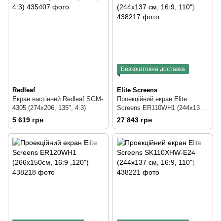
Безкоштовна доставка
Redleaf
Elite Screens
Екран настінний Redleaf SGM-
Проекційний екран Elite
4305 (274х206, 135", 4:3)
Screens ER110WH1 (244x137
см, 16:9, 110")
5 619 грн
27 843 грн