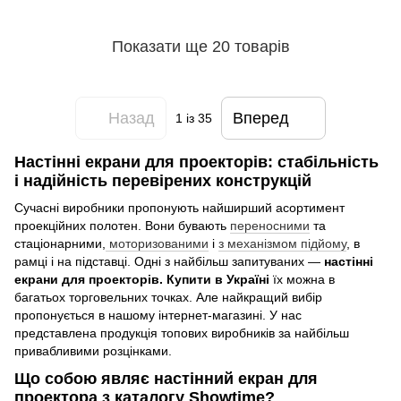
Показати ще 20 товарів
Назад
Вперед
1
із 35
Настінні екрани для проекторів: стабільність
і надійність перевірених конструкцій
Сучасні виробники пропонують найширший асортимент
проекційних полотен. Вони бувають
переносними
та
стаціонарними,
моторизованими
і
з механізмом підйому
, в
рамці і на підставці. Одні з найбільш запитуваних —
настінні
екрани для проекторів. Купити в Україні
їх можна в
багатьох торговельних точках. Але найкращий вибір
пропонується в нашому інтернет-магазині. У нас
представлена продукція топових виробників за найбільш
привабливими розцінками.
Що собою являє настінний екран для
проектора з каталогу Showtime?