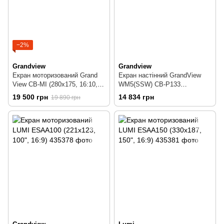
−2%
Grandview
Grandview
Екран моторизований Grand
Екран настінний GrandView
View CB-MI (280x175, 16:10,
WM5(SSW) CB-P133
130")
(270x203,133", 4:3)
19 500 грн
14 834 грн
19 890 грн