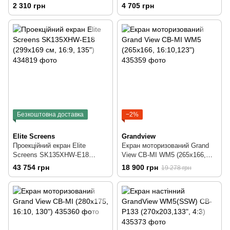
(180x180 см,1:1)
(16:9, 108", 2.4x1.35 м)
2 310 грн
4 705 грн
Безкоштовна доставка
−2%
Elite Screens
Grandview
Проекційний екран Elite
Екран моторизований Grand
Screens SK135XHW-E18
View CB-MI WM5 (265x166,
(299x169 см, 16:9, 135")
16:10,123")
43 754 грн
18 900 грн
19 278 грн