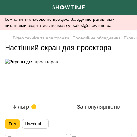
Компанія тимчасово не працює. За адміністративними
питаннями звертатись по імейлу: sales@showtime.ua
Відео техніка та електроніка
Проекційне обладнання
Екран
Настінний екран для проектора
Фільтр
За популярністю
1
Тип
Настінні