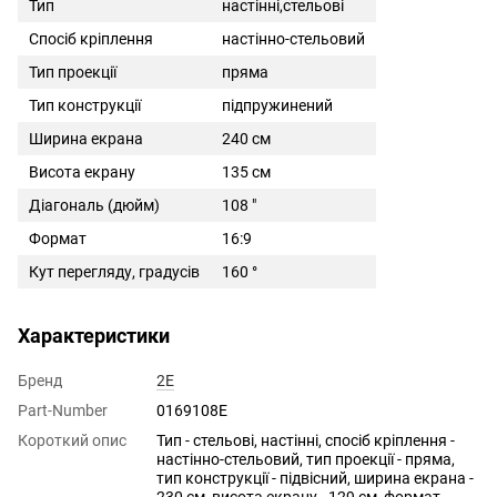
Тип
настінні,стельові
Спосіб кріплення
настінно-стельовий
Тип проекції
пряма
Тип конструкції
підпружинений
Ширина екрана
240 см
Висота екрану
135 см
Діагональ (дюйм)
108 "
Формат
16:9
Кут перегляду, градусів
160 °
Характеристики
Бренд
2E
Part-Number
0169108E
Короткий опис
Тип - стельові, настінні, спосіб кріплення -
настінно-стельовий, тип проекції - пряма,
тип конструкції - підвісний, ширина екрана -
230 см, висота екрану - 129 см, формат -