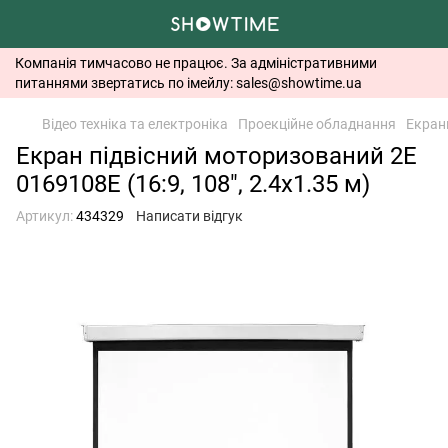
Компанія тимчасово не працює. За адміністративними
питаннями звертатись по імейлу: sales@showtime.ua
Відео техніка та електроніка
Проекційне обладнання
Екран
Екран підвісний моторизований 2E
0169108E (16:9, 108", 2.4x1.35 м)
Артикул:
434329
Написати відгук