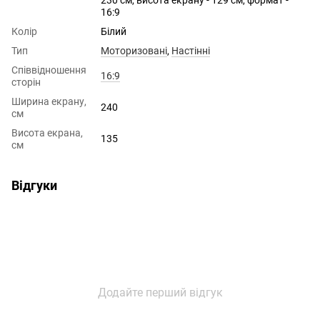
16:9
Колір
Білий
Тип
Моторизовані
,
Настінні
Співвідношення
16:9
сторін
Ширина екрану,
240
см
Висота екрана,
135
см
Відгуки
Додайте перший відгук