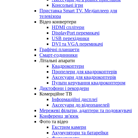
Консольні ігри
Приставка Smart TV. Медіаплеер для
телевізора
Відео конвертери
HDMI сплітери
DisplayPort перемикачі
USB перехідники
DVI та VGA перемикачі
Графічні планшети
Смарт-годинники
Літальні апарати
Квадрокоптери
Пропелери для квадрокоптерів
Аксесуари для квадрокоптерів
Пульти керування квадрокоптером
Диктофони і рекордери
Комерційне ТВ
Інформаційні дисплеї
Аксесуари до відеопанелей
Мережеві фільтри, адаптери та подовжувачі
Конференц зв'язок
Фото та відео
Екстрим камери
Акумулятори та батарейки