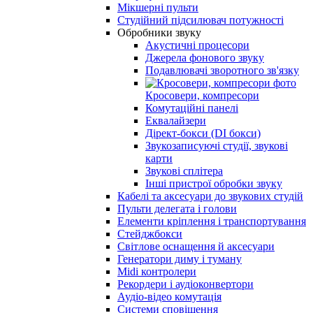
Мікшерні пульти
Студійний підсилювач потужності
Обробники звуку
Акустичні процесори
Джерела фонового звуку
Подавлювачі зворотного зв'язку
Кросовери, компресори
Комутаційні панелі
Еквалайзери
Дірект-бокси (DI бокси)
Звукозаписуючі студії, звукові
карти
Звукові сплітера
Інші пристрої обробки звуку
Кабелі та аксесуари до звукових студій
Пульти делегата і голови
Елементи кріплення і транспортування
Стейджбокси
Світлове оснащення й аксесуари
Генератори диму і туману
Midi контролери
Рекордери і аудіоконвертори
Аудіо-відео комутація
Системи сповіщення