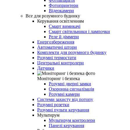
Фотоапарати
Фотопринтери
Відеокамери
Все для розумного будинку
Керування освітленням
Смарт вимикачі
Смарт світильники і лампочки
Реле й діммери
Енергозбереження
Автоматичні штори
Комплекти для розумного будинку
Розумні термостати
Центральні контролери
Датчики
Моніторинг і безпека
Розумні дверні замки
Охоронна сигналізація
Розумні камери
Системи захисту від потопу
Розумні розетки
Розумні пульти керування
Мультирум
Мультирум контролери
Панелі керування