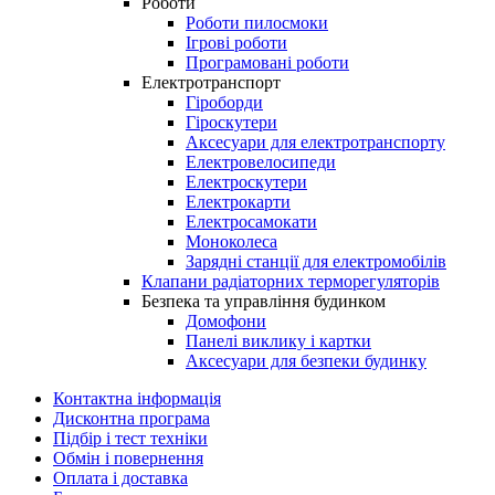
Роботи
Роботи пилосмоки
Ігрові роботи
Програмовані роботи
Електротранспорт
Гіроборди
Гіроскутери
Аксесуари для електротранспорту
Електровелосипеди
Електроскутери
Електрокарти
Електросамокати
Моноколеса
Зарядні станції для електромобілів
Клапани радіаторних терморегуляторів
Безпека та управління будинком
Домофони
Панелі виклику і картки
Аксесуари для безпеки будинку
Контактна інформація
Дисконтна програма
Підбір і тест техніки
Обмін і повернення
Оплата і доставка