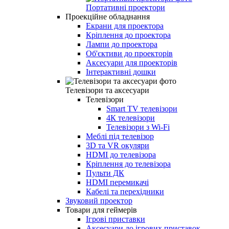
Портативні проектори
Проекційне обладнання
Екрани для проектора
Кріплення до проектора
Лампи до проектора
Об'єктиви до проекторів
Аксесуари для проекторів
Інтерактивні дошки
Телевізори та аксесуари
Телевізори
Smart TV телевізори
4К телевізори
Телевізори з Wi-Fi
Меблі під телевізор
3D та VR окуляри
HDMI до телевізора
Кріплення до телевізора
Пульти ДК
HDMI перемикачі
Кабелі та перехідники
Звуковий проектор
Товари для геймерів
Ігрові приставки
Аксесуари до ігрових приставок