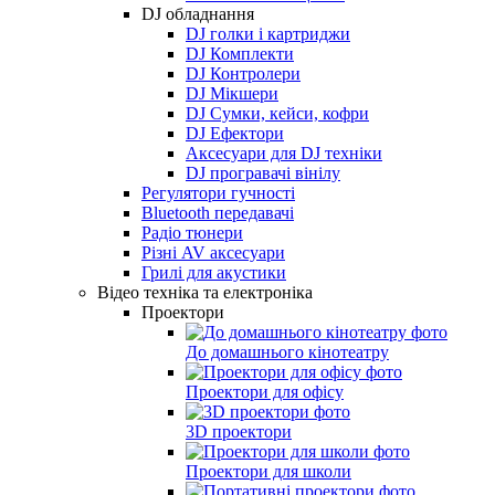
DJ обладнання
DJ голки і картриджи
DJ Комплекти
DJ Контролери
DJ Мікшери
DJ Сумки, кейси, кофри
DJ Ефектори
Аксесуари для DJ техніки
DJ програвачі вінілу
Регулятори гучності
Bluetooth передавачі
Радіо тюнери
Різні AV аксесуари
Грилі для акустики
Відео техніка та електроніка
Проектори
До домашнього кінотеатру
Проектори для офісу
3D проектори
Проектори для школи