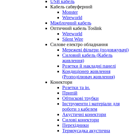
USB кабель
Кабель сабвуферний
Monster
Wireworld
Міжблочний кабель
Оптичний кабель Toslink
Wireworld
Silent Wire
Силове електро обладнання
Мережеві фільтри (подовжувачі)
Силовий кабель (Кабель
живлення)
Розетки й накладні панелі
Кондиціонер живлення
(Розподілювач живлення)
Конектори
Розетки та ін.
Припій
Обтискові трубки
Інструменти і матеріали для
роботи з кабелем
Акустичні конектори
Силові конектори
Перехідники
Термоусадка акустична