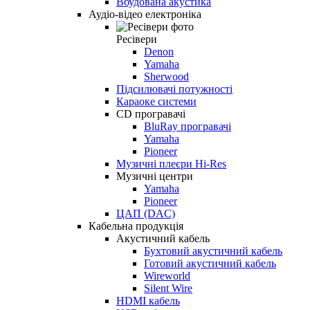
Вбудована акустика
Аудіо-відео електроніка
Ресівери
Denon
Yamaha
Sherwood
Підсилювачі потужності
Караоке системи
CD програвачі
BluRay програвачі
Yamaha
Pioneer
Музичні плеєри Hi-Res
Музичні центри
Yamaha
Pioneer
ЦАП (DAC)
Кабельна продукція
Акустичний кабель
Бухтовий акустичний кабель
Готовий акустичний кабель
Wireworld
Silent Wire
HDMI кабель