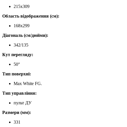
215х309
Область відображення (см):
168х299
Діагональ (см/дюйми):
342/135
Кут перегляду:
50°
Тип поверхні:
Max White FG.
Тип управління:
пульт ДУ
Размери (мм):
331