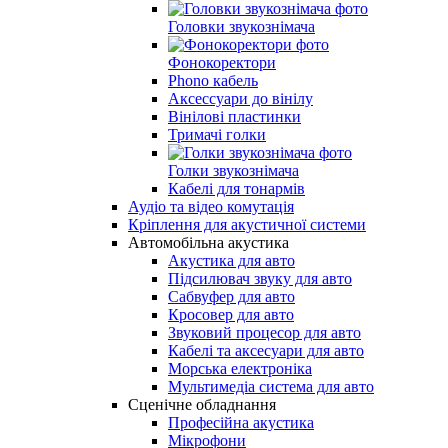
Головки звукознімача
Фонокоректори
Phono кабель
Аксессуари до вінілу
Вінілові пластинки
Тримачі голки
Голки звукознімача
Кабелі для тонармів
Аудіо та відео комутація
Кріплення для акустичної системи
Автомобільна акустика
Акустика для авто
Підсилювач звуку для авто
Сабвуфер для авто
Кросовер для авто
Звуковий процесор для авто
Кабелі та аксесуари для авто
Морська електроніка
Мультимедіа система для авто
Сценічне обладнання
Професійна акустика
Мікрофони