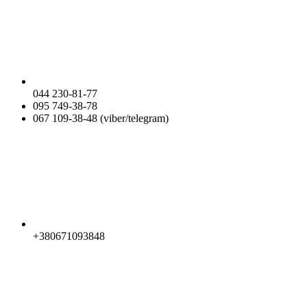
044 230-81-77
095 749-38-78
067 109-38-48 (viber/telegram)
+380671093848