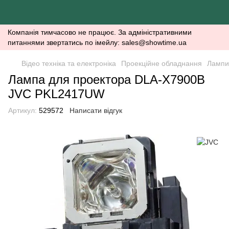
Компанія тимчасово не працює. За адміністративними
питаннями звертатись по імейлу: sales@showtime.ua
Відео техніка та електроніка
Проекційне обладнання
Лампи
Лампа для проектора DLA-X7900B
JVC PKL2417UW
Артикул:
529572
Написати відгук