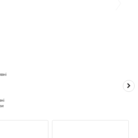
ні
ри