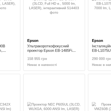
Epson
Epson
00B
Ультракороткофокусний
Інсталяцій
m,
проектор Epson EB-1485Fi
EB-L1075U
(3LCD, Full HD e., 5000 lm,
7000 lm, L
158 955 грн
290 000 гр
LASER), інтерактивний
Немає в наявності
Немає в на