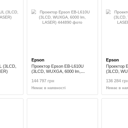
Epson
Epson
L (3LCD,
Проектор Epson EB-L610U
Проектор 
SER)
(3LCD, WUXGA, 6000 lm,
(3LCD, WU
LASER)
LASER)
144 797 грн
136 284 гр
Немає в наявності
Немає в на