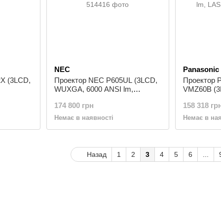
NEC
Panasonic
X (3LCD,
Проектор NEC P605UL (3LCD,
Проектор P
WUXGA, 6000 ANSI lm,
VMZ60B (3
LASER)
lm, LASER
174 800 грн
158 318 гр
Немає в наявності
Немає в на
Назад
1
2
3
4
5
6
...