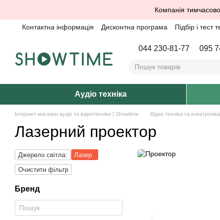
Перейти до основного контенту
Компанія тимчасово
Контактна інформація
Дисконтна програма
Підбір і тест т
044 230-81-77
095 7
Аудіо техніка
Інтернет-магазин аудіо та відеотехніки | Showtime
Відео техніка та електроніка
Лазерний проектор
Джерело світла:
Лазер
Очистити фільтр
Бренд