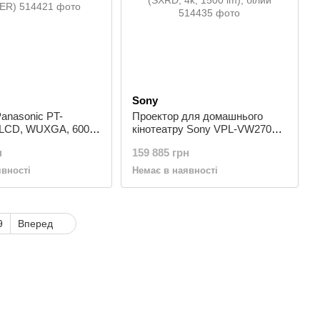
Sony
anasonic PT-
Проектор для домашнього
LCD, WUXGA, 6000
кінотеатру Sony VPL-VW270
)
(SXRD, 4k, 1500 lm), білий
н
159 885 грн
явності
Немає в наявності
9
Вперед