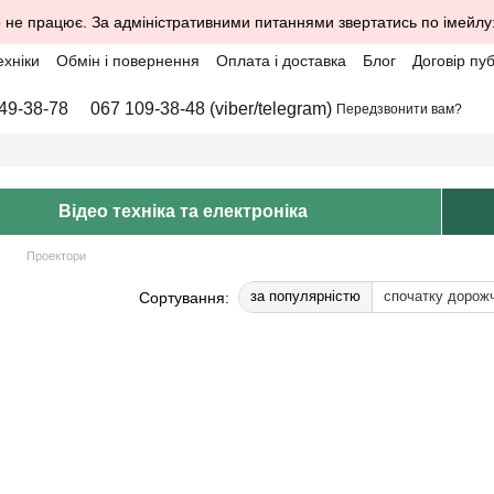
 не працює. За адміністративними питаннями звертатись по імейлу
ехніки
Обмін і повернення
Оплата і доставка
Блог
Договір пу
49-38-78
067 109-38-48 (viber/telegram)
Передзвонити вам?
Відео техніка та електроніка
Проектори
за популярністю
спочатку дорож
Сортування: