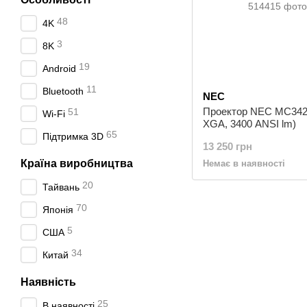
48
4K
3
8K
19
Android
11
Bluetooth
NEC
Проектор NEC MC342
51
Wi-Fi
XGA, 3400 ANSI lm)
65
Підтримка 3D
13 250 грн
Країна виробництва
Немає в наявності
20
Тайвань
70
Японія
5
США
34
Китай
Наявність
25
В наявності