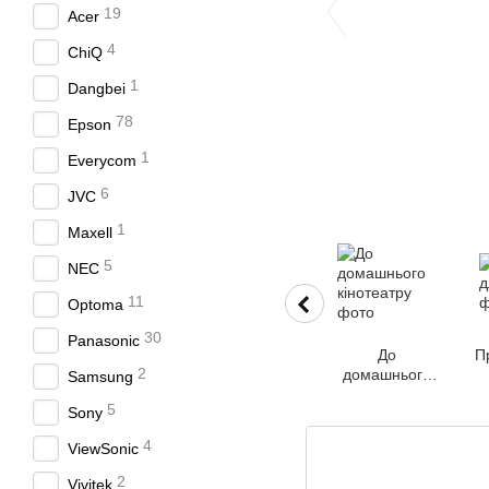
19
Acer
4
ChiQ
1
Dangbei
78
Epson
1
Everycom
6
JVC
1
Maxell
5
NEC
11
Optoma
30
Panasonic
До
П
2
домашнього
Samsung
кінотеатру
5
Sony
4
ViewSonic
2
Vivitek