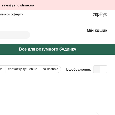
: sales@showtime.ua
Укр
Рус
блічної оферти
Мій кошик
Все для розумного будинку
че
спочатку дешевше
за назвою
Відображення: