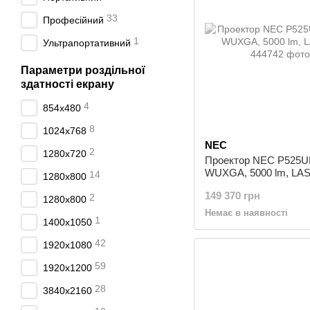
33
Професійний
1
Ультрапортативний
Параметри роздільної
здатності екрану
4
854x480
8
1024x768
NEC
2
1280x720
Проектор NEC P525U
WUXGA, 5000 lm, LA
14
1280x800
149 370 грн
2
1280х800
Немає в наявності
1
1400x1050
42
1920x1080
59
1920x1200
28
3840x2160