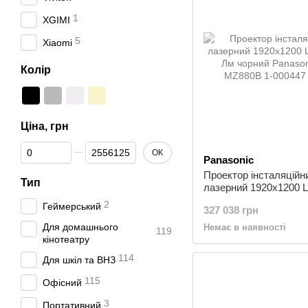
1
XGIMI
5
Xiaomi
Колір
Ціна, грн
Від Ціна, грн
До Ціна, грн
ОК
Panasonic
Проектор інсталяційн
Тип
лазерний 1920x1200 
Лм чорний Panasonic 
2
Геймерський
327 038 грн
MZ880B
Для домашнього
Немає в наявності
119
кінотеатру
114
Для шкіл та ВНЗ
115
Офісний
3
Портативний