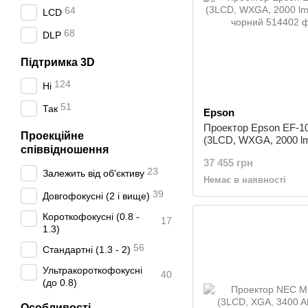
64
LCD
68
DLP
Підтримка 3D
124
Ні
51
Так
Epson
Проектор Epson EF-1
Проекційне
(3LCD, WXGA, 2000 l
співвідношення
LASER), чорний
37 455 грн
23
Залежить від об'єктиву
Немає в наявності
39
Довгофокусні (2 і вище)
Короткофокусні (0.8 -
17
1.3)
56
Стандартні (1.3 - 2)
Ультракороткофокусні
40
(до 0.8)
Особливості