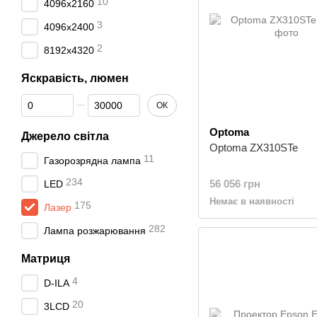
10
4096x2160
3
4096х2400
2
8192x4320
Яскравість, люмен
Від Яскравість, люмен
До Яскравість, люмен
ОК
Optoma
Джерело світла
Optoma ZX310STe
11
Газорозрядна лампа
234
56 056 грн
LED
Немає в наявності
175
Лазер
282
Лампа розжарювання
Матриця
4
D-ILA
20
3LCD