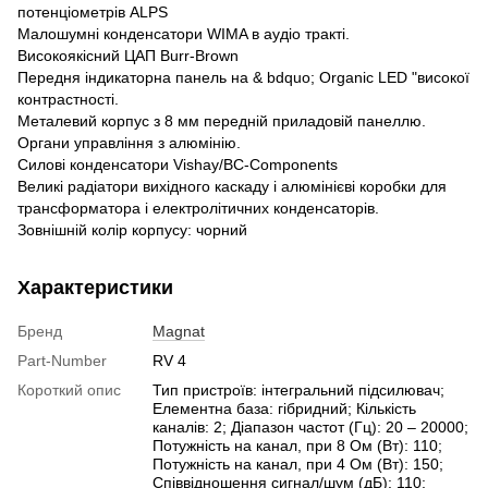
потенціометрів ALPS
Малошумні конденсатори WIMA в аудіо тракті.
Високоякісний ЦАП Burr-Brown
Передня індикаторна панель на & bdquo; Organic LED "високої
контрастності.
Металевий корпус з 8 мм передній приладовій панеллю.
Органи управління з алюмінію.
Силові конденсатори Vishay/BC-Components
Великі радіатори вихідного каскаду і алюмінієві коробки для
трансформатора і електролітичних конденсаторів.
Зовнішній колір корпусу: чорний
Характеристики
Бренд
Magnat
Part-Number
RV 4
Короткий опис
Тип пристроїв: інтегральний підсилювач;
Елементна база: гібридний; Кількість
каналів: 2; Діапазон частот (Гц): 20 – 20000;
Потужність на канал, при 8 Ом (Вт): 110;
Потужність на канал, при 4 Ом (Вт): 150;
Співвідношення сигнал/шум (дБ): 110;