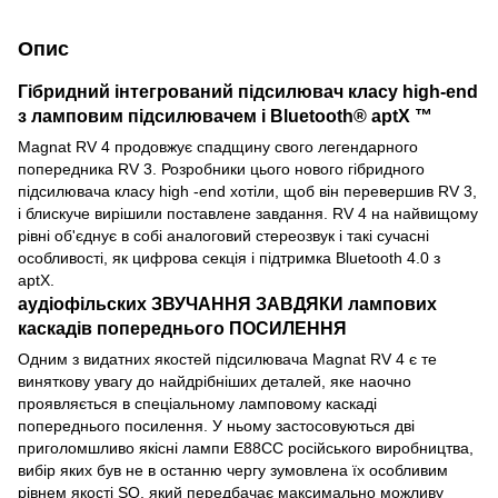
Опис
Гібридний інтегрований підсилювач класу high-end
з ламповим підсилювачем і Bluetooth® aptX ™
Magnat RV 4 продовжує спадщину свого легендарного
попередника RV 3. Розробники цього нового гібридного
підсилювача класу high -end хотіли, щоб він перевершив RV 3,
і блискуче вирішили поставлене завдання. RV 4 на найвищому
рівні об'єднує в собі аналоговий стереозвук і такі сучасні
особливості, як цифрова секція і підтримка Bluetooth 4.0 з
aptX.
аудіофільских ЗВУЧАННЯ ЗАВДЯКИ лампових
каскадів попереднього ПОСИЛЕННЯ
Одним з видатних якостей підсилювача Magnat RV 4 є те
виняткову увагу до найдрібніших деталей, яке наочно
проявляється в спеціальному ламповому каскаді
попереднього посилення. У ньому застосовуються дві
приголомшливо якісні лампи E88CC російського виробництва,
вибір яких був не в останню чергу зумовлена ​​їх особливим
рівнем якості SQ, який передбачає максимально можливу