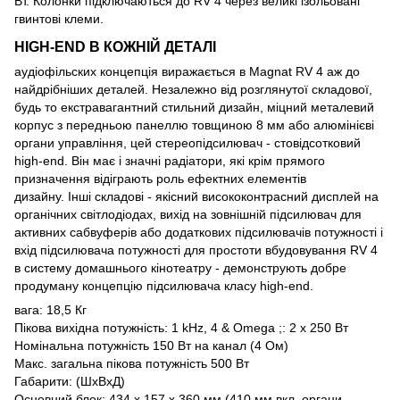
Вт. Колонки підключаються до RV 4 через великі ізольовані
гвинтові клеми.
HIGH-END В КОЖНІЙ ДЕТАЛІ
аудіофільских концепція виражається в Magnat RV 4 аж до
найдрібніших деталей. Незалежно від розглянутої складової,
будь то екстравагантний стильний дизайн, міцний металевий
корпус з передньою панеллю товщиною 8 мм або алюмінієві
органи управління, цей стереопідсилювач - стовідсотковий
high-end. Він має і значні радіатори, які крім прямого
призначення відіграють роль ефектних елементів
дизайну. Інші складові - якісний висококонтрасний дисплей на
органічних світлодіодах, вихід на зовнішній підсилювач для
активних сабвуферів або додаткових підсилювачів потужності і
вхід підсилювача потужності для простоти вбудовування RV 4
в систему домашнього кінотеатру - демонструють добре
продуману концепцію підсилювача класу high-end.
вага: 18,5 Кг
Пікова вихідна потужність: 1 kHz, 4 & Omega ;: 2 x 250 Вт
Номінальна потужність 150 Вт на канал (4 Ом)
Макс. загальна пікова потужність 500 Вт
Габарити: (ШxВxД)
Основний блок: 434 x 157 x 360 мм (410 мм вкл. органи