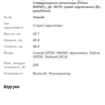
Співвідношення сигнал/шум (Phono
MM/MC), дБ: 90/78; пряме підключення (By-
pass/Direct)
Колір
Чорний
Тип
Стерео підсилювач
підсилювача
Висота, см
15.7
Ширина, см
43.4
Глибина, см
36.0
Входи
Coaxial S/PDIF
,
MM/MC-звукознімач
,
Optical
S/PDIF
,
Лінійний (RCA)
Макс. вихідна
220
потужність, Вт
Особливості
Bluetooth
,
Фонокоректор
Відгуки