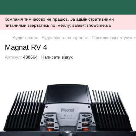
Компанія тимчасово не працює. За адміністративними
питаннями звертатись по імейлу: sales@showtime.ua
Аудіо техніка
Аудіо-відео електроніка
Підсилювачі потужнос
Magnat RV 4
Артикул:
438664
Написати відгук