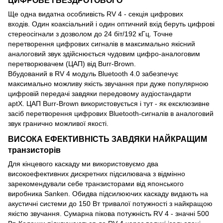
ЦИФРОВЕ І БЕЗДРОТОВОГО
Ще одна видатна особливість RV 4 - секція цифрових
входів. Один коаксіальний і один оптичний вхід беруть цифрові
стереосігнали з дозволом до 24 біт/192 кГц. Точне
перетворення цифрових сигналів в максимально якісний
аналоговий звук здійснюється чудовим цифро-аналоговим
перетворювачем (ЦАП) від Burr-Brown.
Вбудований в RV 4 модуль Bluetooth 4.0 забезпечує
максимально можливу якість звучання при дуже популярною
цифровій передачі завдяки передовому аудіостандарти
aptX. ЦАП Burr-Brown використовується і тут - як ексклюзивне
засіб перетворення цифрових Bluetooth-сигналів в аналоговий
звук гранично можливої ​​якості.
ВИСОКА ЕФЕКТИВНІСТЬ ЗАВДЯКИ НАЙКРАЩИМ
транзисторів
Для кінцевого каскаду ми використовуємо два
високоефективних дискретних підсилювача з відмінно
зарекомендували себе транзисторами від японського
виробника Sanken. Обидва підсилюючих каскаду видають на
акустичні системи до 150 Вт тривалої потужності з найкращою
якістю звучання. Сумарна пікова потужність RV 4 - значні 500