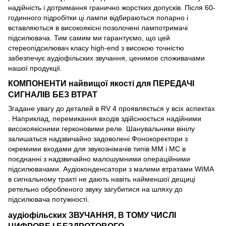
надійність і дотримання гранично жорстких допусків. Після 60-
годинного підробітки ці лампи відбираються попарно і
вставляються в високоякісні позолочені лампотримачі
підсилювача. Тим самим ми гарантуємо, що цей
стереопідсилювач класу high-end з високою точністю
забезпечує аудіофільских звучання, ценимое споживачами
нашої продукції.
КОМПОНЕНТИ найвищої якості для ПЕРЕДАЧІ
СИГНАЛІВ БЕЗ ВТРАТ
Згадане увагу до деталей в RV 4 проявляється у всіх аспектах
. Наприклад, перемикання входів здійснюється надійними
високоякісними герконовими реле. Шанувальники вінілу
залишаться надзвичайно задоволені Фонокоректори з
окремими входами для звукознімачів типів ММ і МС в
поєднанні з надзвичайно малошумними операційними
підсилювачами. Аудіоконденсатори з малими втратами WIMA
в сигнальному тракті не дають навіть найменшої дещиці
ретельно обробленого звуку загубитися на шляху до
підсилювача потужності.
аудіофільских ЗВУЧАННЯ, В ТОМУ ЧИСЛІ