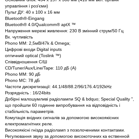
управління і роз'єми)
Пульт ДУ: 40 x 100 x 16 мм
Bluetooth®-Eingang
Bluetooth® 4.0/Qualcomm® aptX ™
Напруження мережі живлення: 230 В змінний струм/50 Гц
Вх. чутливість
Phono MM: 2,5мВ/47k & Omega;
Цифрові входи Digital inputs
оптичний optical (Toslink ™)
Співвідношення С/Ш
CD/Tuner/Aux/Line/Tape: 110 дБ (A)
Phono MM: 90 дБ
Phono MC: 78 дБ
Частоти дискретизації: 44.1/48/88.2/96/176.4/192kHz
Розрядність : 16/24bits
Добірні малошумливі радіолампи SQ & bdquo; Special Quality ",
що пройшли 60 годинне випробування на відповідність і
стабільність параметрів.
Комутація вхідних сигналів за допомогою високоякісних
електромагнітних реле.
Високоякісні гнізда радіоламп з позолоченими контактами.
Регулювання звуку за допомогою високоточних ка ественной