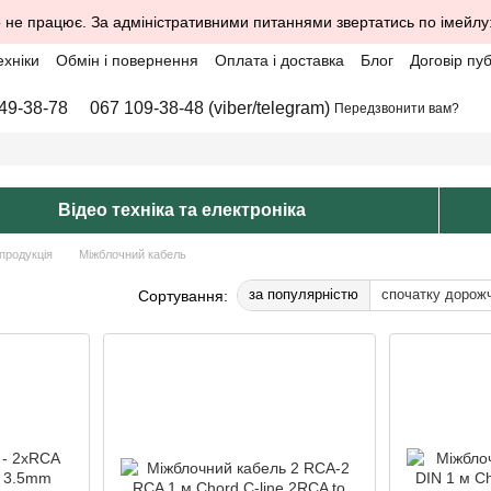
 не працює. За адміністративними питаннями звертатись по імейлу
ехніки
Обмін і повернення
Оплата і доставка
Блог
Договір пу
49-38-78
067 109-38-48 (viber/telegram)
Передзвонити вам?
Відео техніка та електроніка
продукція
Міжблочний кабель
за популярністю
спочатку дорож
Сортування: