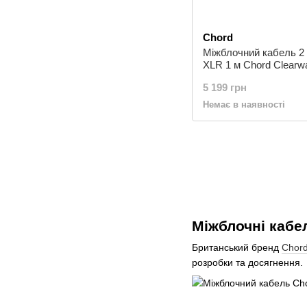
Chord
Міжблочний кабель 2
XLR 1 м Chord Clear
to 2XLR 1m
5 199 грн
Немає в наявності
Міжблочні кабе
Британський бренд
Chor
розробки та досягнення.