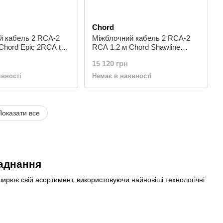
Chord
й кабель 2 RCA-2
Міжблочний кабель 2 RCA-2
Chord Epic 2RCA to
RCA 1.2 м Chord Shawline
ble (with fly lead)
2RCA to 2RCA Turntable (with
15 120 грн
fly lead) 3m
явності
Немає в наявності
Показати все
ладнання
ширює свій асортимент, використовуючи найновіші технологічні