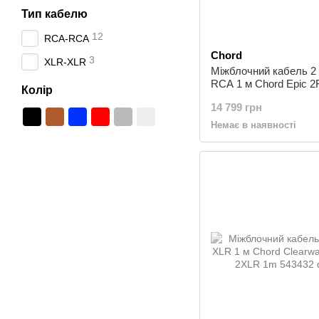
Тип кабелю
12
RCA-RCA
Chord
3
XLR-XLR
Міжблочний кабель 2
RCA 1 м Chord Epic 2
Колір
2RCA 1m
14 799 грн
Немає в наявності