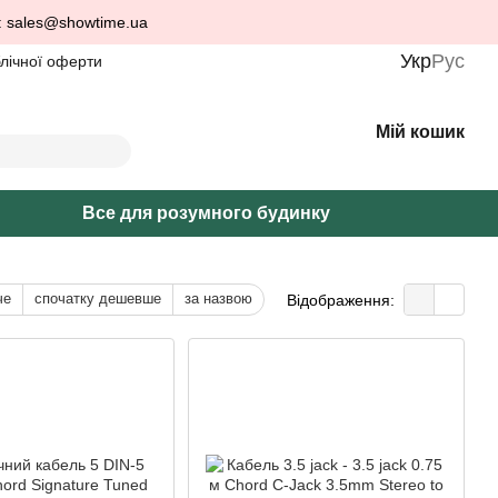
: sales@showtime.ua
Укр
Рус
блічної оферти
Мій кошик
Все для розумного будинку
че
спочатку дешевше
за назвою
Відображення: