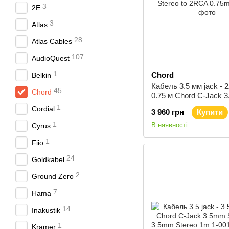
3
2E
3
Atlas
28
Atlas Cables
107
AudioQuest
1
Chord
Belkin
Кабель 3.5 мм jack -
45
Chord
0.75 м Chord C-Jack 
Stereo to 2RCA 0.75m
1
Cordial
3 960 грн
Купити
1
В наявності
Cyrus
1
Fiio
24
Goldkabel
2
Ground Zero
7
Hama
14
Inakustik
1
Kramer