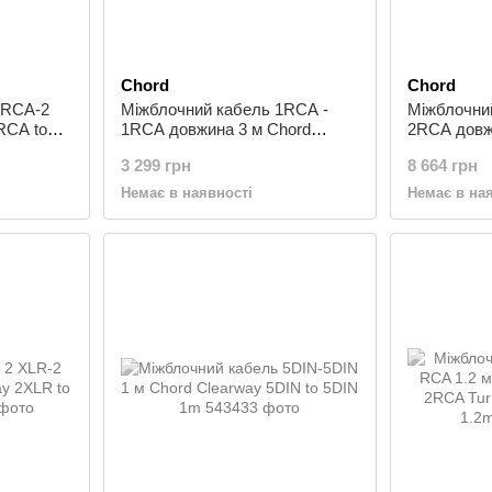
Chord
Chord
 RCA-2
Міжблочний кабель 1RCA -
Міжблочни
RCA to
1RCA довжина 3 м Chord
2RCA довж
Clearway 1RCA to 1RCA Sub
Clearway 
3 299 грн
8 664 грн
3m
Немає в наявності
Немає в на