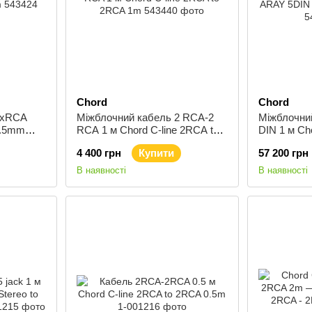
Chord
Chord
 2xRCA
Міжблочний кабель 2 RCA-2
Міжблочний
3.5mm
RCA 1 м Chord C-line 2RCA to
DIN 1 м Ch
2RCA 1m
ARAY 5DIN 
4 400 грн
Купити
57 200 грн
1m
В наявності
В наявності