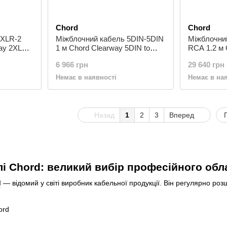
Chord
Chord
 XLR-2
Міжблочний кабель 5DIN-5DIN
Міжблочни
way 2XLR
1 м Chord Clearway 5DIN to
RCA 1.2 м 
5DIN 1m
2RCA Turnta
6 966 грн
29 640 грн
1.2m
Немає в наявності
Немає в на
Назад
1
2
3
Вперед
лі Chord: великий вибір професійного об
d
— відомий у світі виробник кабельної продукції. Він регулярно роз