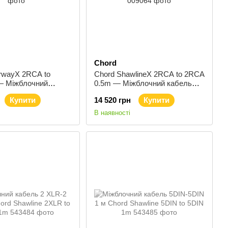
Chord
rwayX 2RCA to
Chord ShawlineX 2RCA to 2RCA
 Міжблочний
0.5m — Міжблочний кабель
A - 2RCA, 2 м
2RCA - 2RCA, 0.5 м
Купити
14 520 грн
Купити
В наявності