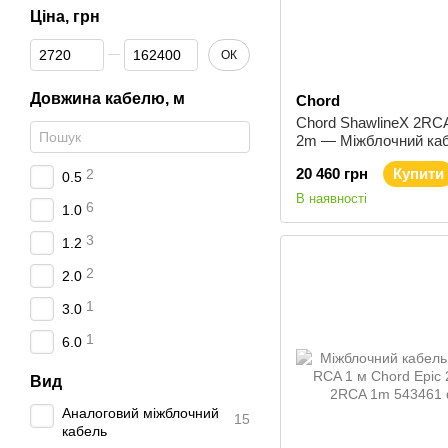
Ціна, грн
Від Ціна, грн
До Ціна, грн
ОК
Довжина кабелю, м
Chord
Chord ShawlineX 2RC
2m — Міжблочний ка
2RCA - 2RCA, 2 м
20 460 грн
Купити
2
0.5
В наявності
6
1.0
3
1.2
2
2.0
1
3.0
1
6.0
Вид
Аналоговий міжблочний
15
кабель