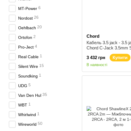
6
MT-Power
26
Nordost
20
Oehlbach
Chord
2
Ortofon
Кабель 3.5 jack - 3.5 j
4
Pro-Ject
Chord C-Jack 3.5mm S
3.5mm Stereo 1m
1
Real Cable
3 432 грн
Купити
В наявності
15
Silent Wire
1
Soundking
5
UDG
35
Van Den Hul
1
WBT
1
Whirlwind
50
Wireworld