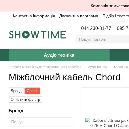
Перейти до основного контенту
Компанія тимчасово
Контактна інформація
Дисконтна програма
Підбір і тест т
044 230-81-77
095 7
Аудіо техніка
Інтернет-магазин аудіо та відеотехніки | Showtime
Аудіо техніка
Кабельна 
Міжблочний кабель Chord
Бренд:
Chord
Очистити фільтр
Бренд