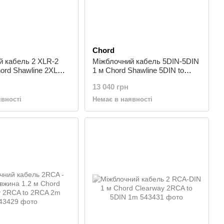
Chord
й кабель 2 XLR-2
Міжблочний кабель 5DIN-5DIN
ord Shawline 2XLR
1 м Chord Shawline 5DIN to
m
5DIN 1m
13 040 грн
явності
Немає в наявності