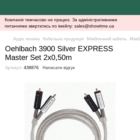
Компанія тимчасово не працює. За адміністративними
питаннями звертатись по імейлу: sales@showtime.ua
Аудіо техніка
Кабельна продукція
Міжблочний кабель
Міжб
Oehlbach 3900 Silver EXPRESS
Master Set 2x0,50m
Артикул:
438876
Написати відгук