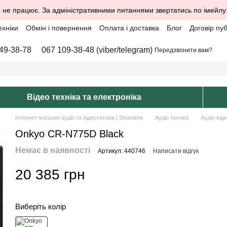
 не працює. За адміністративними питаннями звертатись по імейлу
ехніки
Обмін і повернення
Оплата і доставка
Блог
Договір пу
49-38-78
067 109-38-48 (viber/telegram)
Передзвонити вам?
Відео техніка та електроніка
Інтернет-магазин аудіо та відеотехніки | Showtime
Аудіо техніка
Аудіо-віде
Onkyo CR-N775D Black
Немає в наявності
Артикул: 440746
Написати відгук
20 385 грн
Виберіть колір