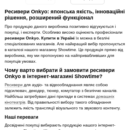
Ресивери Onkyo: японська якість, інноваційні
рішення, розширений функціонал
Про продукцію даного виробника позитивно відгукуються і
покупці, і експерти. Особливо високо оцінюють професіонали
ресивери Onkyo. Купити в Україні
їх можна в безлічі
спеціалізованих магазинів. Але найкращий вибір пропонується
в каталозі нашого магазину Showtime. Це продукція прямо від
виробника, яку ми пропонуємо на найпривабливіших для
покупців умовах.
Чому варто вибрати й замовити ресивери
Onkyo в інтернет-магазині Showtime?
Ресивери
для аудіо- та відеообладнання являє собою
підсилювач, декодер, тюнер, комутатор з безліччю каналів.
Найбільш затребувані дані прилади в системах
домашніх
кінотеатрів
. Від правильності вибору такого обладнання
залежить якість трансляції візуального та звукового контенту.
Наші переваги
Досвідчені покупці вибирають продукцію нашого інтернет-