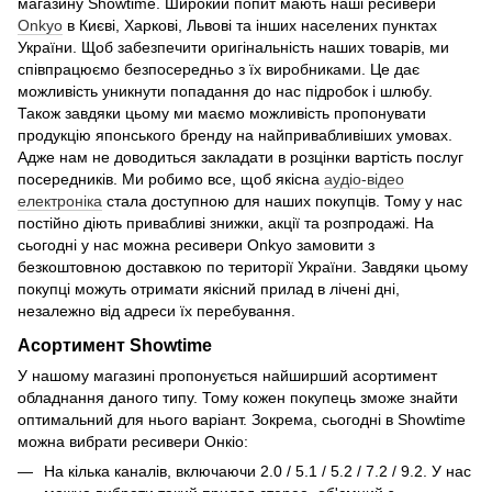
магазину Showtime. Широкий попит мають наші ресивери
Onkyo
в Києві, Харкові, Львові та інших населених пунктах
України. Щоб забезпечити оригінальність наших товарів, ми
співпрацюємо безпосередньо з їх виробниками. Це дає
можливість уникнути попадання до нас підробок і шлюбу.
Також завдяки цьому ми маємо можливість пропонувати
продукцію японського бренду на найпривабливіших умовах.
Адже нам не доводиться закладати в розцінки вартість послуг
посередників. Ми робимо все, щоб якісна
аудіо-відео
електроніка
стала доступною для наших покупців. Тому у нас
постійно діють привабливі знижки, акції та розпродажі. На
сьогодні у нас можна ресивери Onkyo замовити з
безкоштовною доставкою по території України. Завдяки цьому
покупці можуть отримати якісний прилад в лічені дні,
незалежно від адреси їх перебування.
Асортимент Showtime
У нашому магазині пропонується найширший асортимент
обладнання даного типу. Тому кожен покупець зможе знайти
оптимальний для нього варіант. Зокрема, сьогодні в Showtime
можна вибрати ресивери Онкіо:
На кілька каналів, включаючи 2.0 / 5.1 / 5.2 / 7.2 / 9.2. У нас