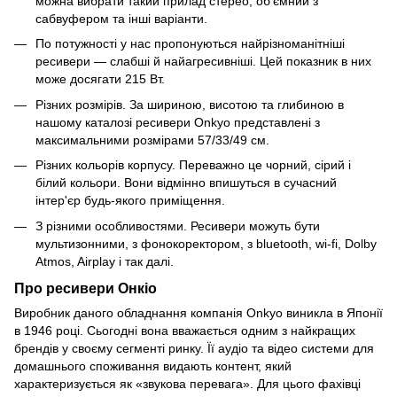
можна вибрати такий прилад стерео, об'ємний з
сабвуфером та інші варіанти.
По потужності у нас пропонуються найрізноманітніші
ресивери — слабші й найагресивніші. Цей показник в них
може досягати 215 Вт.
Різних розмірів. За шириною, висотою та глибиною в
нашому каталозі ресивери Onkyo представлені з
максимальними розмірами 57/33/49 см.
Різних кольорів корпусу. Переважно це чорний, сірий і
білий кольори. Вони відмінно впишуться в сучасний
інтер'єр будь-якого приміщення.
З різними особливостями. Ресивери можуть бути
мультизонними, з фонокоректором, з bluetooth, wi-fi, Dolby
Atmos, Airplay і так далі.
Про ресивери Онкіо
Виробник даного обладнання компанія Onkyo виникла в Японії
в 1946 році. Сьогодні вона вважається одним з найкращих
брендів у своєму сегменті ринку. Її аудіо та відео системи для
домашнього споживання видають контент, який
характеризується як «звукова перевага». Для цього фахівці