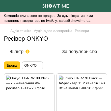
Компанія тимчасово не працює. За адміністративними
питаннями звертатись по імейлу: sales@showtime.ua
Аудіо техніка
Аудіо-відео електроніка
Ресівери
Ресівер ONKYO
Фільтр
За популярністю
1
Бренд
ONKYO