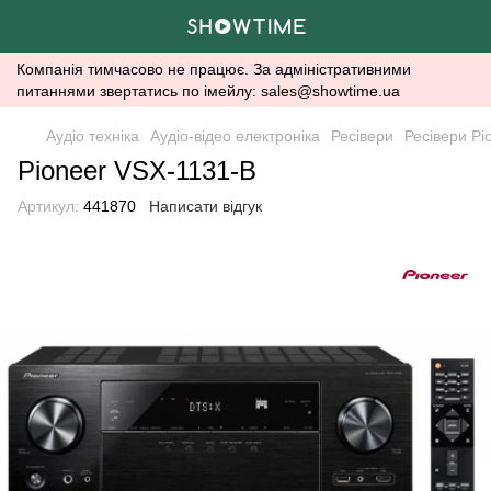
Компанія тимчасово не працює. За адміністративними
питаннями звертатись по імейлу: sales@showtime.ua
Аудіо техніка
Аудіо-відео електроніка
Ресівери
Ресівери Pi
Pioneer VSX-1131-B
Артикул:
441870
Написати відгук