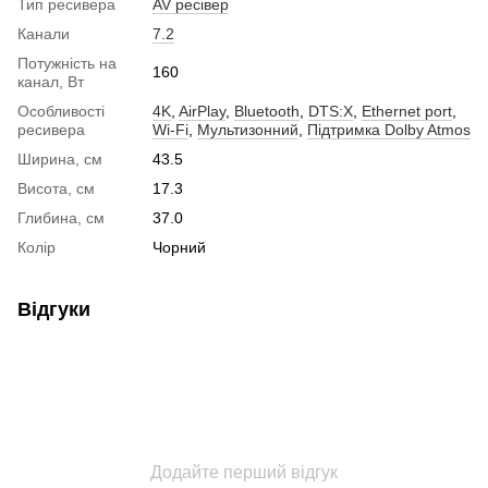
Тип ресивера
AV ресівер
Канали
7.2
Потужність на
160
канал, Вт
Особливості
4K
,
AirPlay
,
Bluetooth
,
DTS:X
,
Ethernet port
,
ресивера
Wi-Fi
,
Мультизонний
,
Підтримка Dolby Atmos
Ширина, см
43.5
Висота, см
17.3
Глибина, см
37.0
Колір
Чорний
Відгуки
Додайте перший відгук