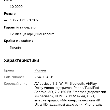
Вага
10.0000
Розмір
435 x 173 x 370.5
Гарантія та сервіс
12 місяців офіційної гарантії
Країна виробник
Японія
Характеристики
Бренд
Pioneer
Part-Number
VSX-1131-B
Короткий опис
AV-ресівер 7.2, Wi-Fi, Bluetooth, AirPlay,
Dolby Atmos, підтримка iPhone/iPad/iPod,
Android, 3D, 7 х 160 Вт, Ethernet (мережевий
AV-ресівер), HDMI: 7 вх./2 вихід, USB,
інтернет-радіо, FM-тюнер, технологія 4K
Ultra HD, додаткові аудіо зони, Phono вхід