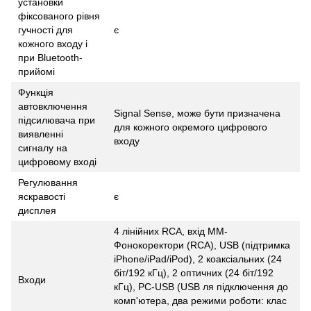
установки
фіксованого рівня
гучності для
є
кожного входу і
при Bluetooth-
прийомі
Функція
автовключення
Signal Sense, може бути призначена
підсилювача при
для кожного окремого цифрового
виявленні
входу
сигналу на
цифровому вході
Регулювання
яскравості
є
дисплея
4 лінійних RCA, вхід MM-
Фонокоректори (RCA), USB (підтримка
iPhone/iPad/iPod), 2 коаксіальних (24
біт/192 кГц), 2 оптичних (24 біт/192
Входи
кГц), PC-USB (USB ля підключення до
комп'ютера, два режими роботи: клас