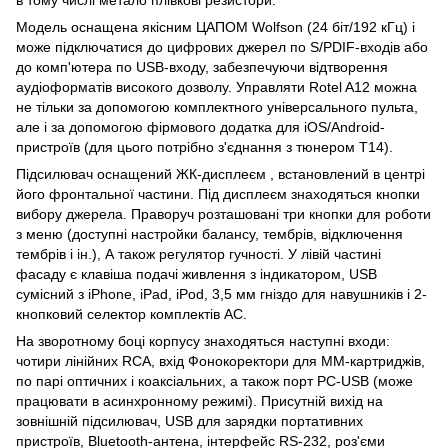
Модель оснащена якісним ЦАПОМ Wolfson (24 біт/192 кГц) і
може підключатися до цифрових джерел по S/PDIF-входів або
до комп'ютера по USB-входу, забезпечуючи відтворення
аудіоформатів високого дозволу. Управляти Rotel A12 можна
не тільки за допомогою комплектного універсального пульта,
але і за допомогою фірмового додатка для iOS/Android-
пристроїв (для цього потрібно з'єднання з тюнером T14).
Підсилювач оснащений ЖК-дисплеєм , встановлений в центрі
його фронтальної частини. Під дисплеєм знаходяться кнопки
вибору джерела. Праворуч розташовані три кнопки для роботи
з меню (доступні настройки балансу, тембрів, відключення
тембрів і ін.), А також регулятор гучності. У лівій частині
фасаду є клавіша подачі живлення з індикатором, USB
сумісний з iPhone, iPad, iPod, 3,5 мм гніздо для навушників і 2-
кнопковий селектор комплектів АС.
На зворотному боці корпусу знаходяться наступні входи:
чотири лінійних RCA, вхід Фонокоректори для MM-картриджів,
по парі оптичних і коаксіальних, а також порт PC-USB (може
працювати в асинхронному режимі). Присутній вихід на
зовнішній підсилювач, USB для зарядки портативних
пристроїв, Bluetooth-антена, інтерфейс RS-232, роз'єми