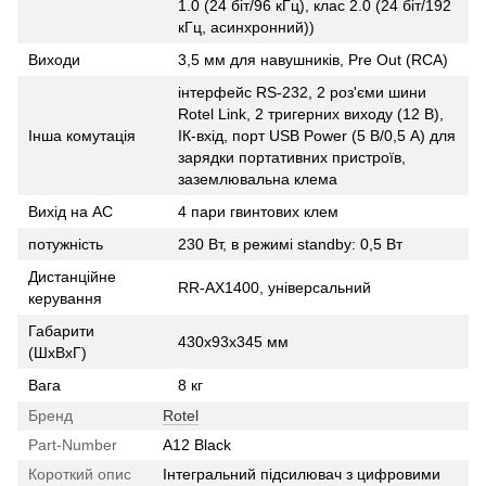
1.0 (24 біт/96 кГц), клас 2.0 (24 біт/192
кГц, асинхронний))
Виходи
3,5 мм для навушників, Pre Out (RCA)
інтерфейс RS-232, 2 роз'єми шини
Rotel Link, 2 тригерних виходу (12 В),
Інша комутація
ІК-вхід, порт USB Power (5 В/0,5 А) для
зарядки портативних пристроїв,
заземлювальна клема
Вихід на АС
4 пари гвинтових клем
потужність
230 Вт, в режимі standby: 0,5 Вт
Дистанційне
RR-AX1400, універсальний
керування
Габарити
430x93x345 мм
(ШхВхГ)
Вага
8 кг
Бренд
Rotel
Part-Number
A12 Black
Короткий опис
Інтегральний підсилювач з цифровими