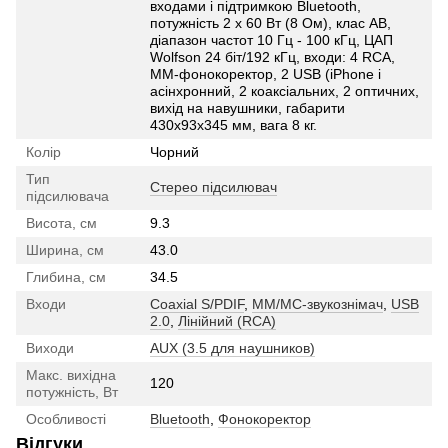
входами і підтримкою Bluetooth,
потужність 2 х 60 Вт (8 Ом), клас AВ,
діапазон частот 10 Гц - 100 кГц, ЦАП
Wolfson 24 біт/192 кГц, входи: 4 RCA,
MM-фонокоректор, 2 USB (iPhone і
асінхронний, 2 коаксіальних, 2 оптичних,
вихід на навушники, габарити
430x93x345 мм, вага 8 кг.
Колір
Чорний
Тип
Стерео підсилювач
підсилювача
Висота, см
9.3
Ширина, см
43.0
Глибина, см
34.5
Входи
Coaxial S/PDIF
,
MM/MC-звукознімач
,
USB
2.0
,
Лінійний (RCA)
Виходи
AUX (3.5 для наушников)
Макс. вихідна
120
потужність, Вт
Особливості
Bluetooth
,
Фонокоректор
Відгуки