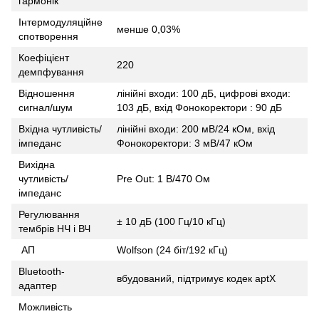
гармонік
Інтермодуляційне
менше 0,03%
спотворення
Коефіцієнт
220
демпфування
Відношення
лінійні входи: 100 дБ, цифрові входи:
сигнал/шум
103 дБ, вхід Фонокоректори : 90 дБ
Вхідна чутливість/
лінійні входи: 200 мВ/24 кОм, вхід
імпеданс
Фонокоректори: 3 мВ/47 кОм
Вихідна
чутливість/
Pre Out: 1 В/470 Ом
імпеданс
Регулювання
± 10 дБ (100 Гц/10 кГц)
тембрів НЧ і ВЧ
АП
Wolfson (24 біт/192 кГц)
Bluetooth-
вбудований, підтримує кодек aptX
адаптер
Можливість