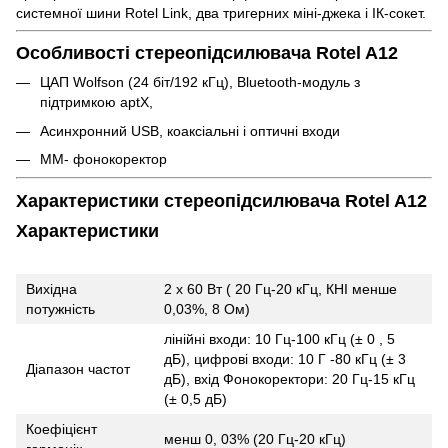
системної шини Rotel Link, два тригерних міні-джека і ІК-сокет.
Особливості стереопідсилювача Rotel A12
ЦАП Wolfson (24 біт/192 кГц), Bluetooth-модуль з
підтримкою aptX,
Асинхронний USB, коаксіальні і оптичні входи
MM- фонокоректор
Характеристики стереопідсилювача Rotel A12
Характеристики
Вихідна
2 х 60 Вт ( 20 Гц-20 кГц, КНІ менше
потужність
0,03%, 8 Ом)
лінійні входи: 10 Гц-100 кГц (± 0 , 5
дБ), цифрові входи: 10 Г -80 кГц (± 3
Діапазон частот
дБ), вхід Фонокоректори: 20 Гц-15 кГц
(± 0,5 дБ)
Коефіцієнт
менш 0, 03% (20 Гц-20 кГц)