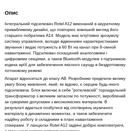
Опис
Інтегральний підсилювач Rotel A12 виконаний в акуратному
привабливому дизайні, що повторює зовнішній вигляд його
старшого побратима A14. Модель має інтуїтивно зрозумілу
систему управління, володіє відмінними характеристиками
звучання і видає потужність в 60 Вт на канал при 8-омной
навантаженні. Підсилювач оснащений аналоговими і
цифровими секціями, а також Bluetooth-модулем з підтримкою
кодека aptX для забезпечення якісного саунду в бездротовому
потоковому режимі.
Апарат відноситься до класу AB. Розробники приділили велику
увагу блоку живлення, який, як відомо, є серцем будь-якого
підсилювача. Блок включає в себе "ротелевскій" тороидальний
трансформатор з великим запасом по потужності, вироблений
за суворими допусками з високоякісних матеріалів. В
результаті вдається позбутися від спотворень музичного
матеріалу в динамічних моментах, а також забезпечити
надійну роботу зі складними в плані навантаження
спікерами. У ланцюгах Rotel A12 задіяні добірні комплектуючі,
в тому числі метало плівкові резистори.