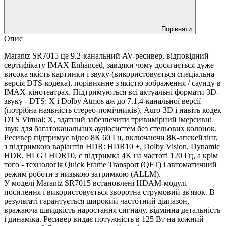
Порівняти
Опис
Marantz SR7015 це 9.2-канальний AV-ресивер, відповідний
сертифікату IMAX Enhanced, завдяки чому досягається дуже
висока якість картинки і звуку (використовується спеціальна
версія DTS-кодека), порівнянне з якістю зображення / саунду в
IMAX-кінотеатрах. Підтримуються всі актуальні формати 3D-
звуку - DTS: X і Dolby Atmos аж до 7.1.4-канальної версії
(потрібна наявність стерео-помічників), Auro-3D і навіть кодек
DTS Virtual: X, здатний забезпечити тривимірний імерсивні
звук для багатоканальних аудіосистем без стельових колонок.
Ресивер підтримує відео 8К 60 Гц, включаючи 8К-апскейлінг,
з підтримкою варіантів HDR: HDR10 +, Dolby Vision, Dynamic
HDR, HLG і HDR10, є підтримка 4K на частоті 120 Гц, а крім
того - технологія Quick Frame Transport (QFT) і автоматичний
режим роботи з низькою затримкою (ALLM).
У моделі Marantz SR7015 встановлені HDAM-модулі
посилення і використовується зворотна струмовий зв'язок. В
результаті гарантується широкий частотний діапазон,
вражаюча швидкість наростання сигналу, відмінна детальність
і динаміка. Ресивер видає потужність в 125 Вт на кожний