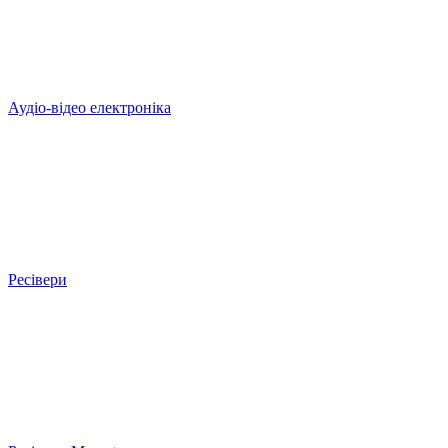
Аудіо-відео електроніка
Ресівери