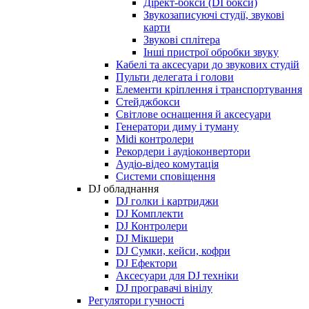
Дірект-бокси (DI бокси)
Звукозаписуючі студії, звукові
карти
Звукові сплітера
Інші пристрої обробки звуку
Кабелі та аксесуари до звукових студій
Пульти делегата і голови
Елементи кріплення і транспортування
Стейджбокси
Світлове оснащення й аксесуари
Генератори диму і туману
Midi контролери
Рекордери і аудіоконвертори
Аудіо-відео комутація
Системи сповіщення
DJ обладнання
DJ голки і картриджи
DJ Комплекти
DJ Контролери
DJ Мікшери
DJ Сумки, кейси, кофри
DJ Ефектори
Аксесуари для DJ техніки
DJ програвачі вінілу
Регулятори гучності