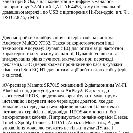
канал при 8 Ом, а для конвертації «цифри» в «аналог»
використовує 32-бітний ЦАП AK4458, тому по локальної
домашньої мережі і по USB є відтворення Hi-Res-аудіо, в т. Ч .
DSD 2,8 / 5,6 МГц.
Для настройки / калібрування спікерів задіяна система
Audyssey MultEQ XT32. Також використовуються інші
технології Audyssey: Dynamic EQ для оптимізації частотної
характеристики у всьому діапазоні, Dynamic Volume для
згладжування рівня гучності (актуально при перегляді
реклами), LFC (перешкоджає проникненню баса в суміжні
кімнати) і Sub EQ HT для оптимізації роботи двох сабвуферів
в системі.
AV-ресивер Marantz SR7015 оснащений 2-діапазонним Wi-FI,
Bluetooth і підтримує функцію AirPlay2. Є доступ до
екосистемі HEOS, що дозволяє організувати мультирум-
інсталяцію і керувати нею через один додаток, яке дає
можливість передавати аудіофайли локальної бібліотеки і
потокових сервісів на відповідні HEOS-компоненти без
використання кабелів. Підтримуються онлайн-сервіси Deezer,
TuneIn, Spotify Connect, TIDAL, Amazon Music і ін., А для
управління моделлю служить не тільки пульт ДУ, але і