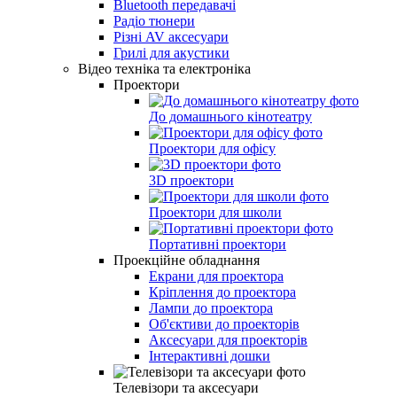
Bluetooth передавачі
Радіо тюнери
Різні AV аксесуари
Грилі для акустики
Відео техніка та електроніка
Проектори
До домашнього кінотеатру
Проектори для офісу
3D проектори
Проектори для школи
Портативні проектори
Проекційне обладнання
Екрани для проектора
Кріплення до проектора
Лампи до проектора
Об'єктиви до проекторів
Аксесуари для проекторів
Інтерактивні дошки
Телевізори та аксесуари