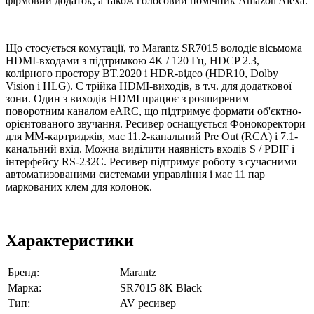
фірмовий додаток, а також голосовий помічник Amazon Alexa.
Що стосується комутації, то Marantz SR7015 володіє вісьмома
HDMI-входами з підтримкою 4K / 120 Гц, HDCP 2.3,
колірного простору BT.2020 і HDR-відео (HDR10, Dolby
Vision і HLG). Є трійка HDMI-виходів, в т.ч. для додаткової
зони. Один з виходів HDMI працює з розширеним
поворотним каналом eARC, що підтримує формати об'єктно-
орієнтованого звучання. Ресивер оснащується Фонокоректори
для MM-картриджів, має 11.2-канальний Pre Out (RCA) і 7.1-
канальний вхід. Можна виділити наявність входів S / PDIF і
інтерфейсу RS-232C. Ресивер підтримує роботу з сучасними
автоматизованими системами управління і має 11 пар
маркованих клем для колонок.
Характеристики
Бренд:
Marantz
Марка:
SR7015 8K Black
Тип:
AV ресивер