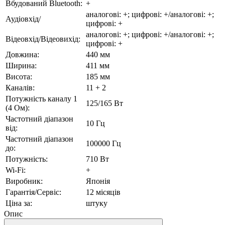
Вбудований Bluetooth:
+
аналогові: +; цифрові: +/аналогові: +;
Аудіовхід/
цифрові: +
аналогові: +; цифрові: +/аналогові: +;
Відеовхід/Відеовихід:
цифрові: +
Довжина:
440 мм
Ширина:
411 мм
Висота:
185 мм
Каналів:
11 + 2
Потужність каналу 1
125/165 Вт
(4 Ом):
Частотний діапазон
10 Гц
від:
Частотний діапазон
100000 Гц
до:
Потужність:
710 Вт
Wi-Fi:
+
Виробник:
Японія
Гарантія/Сервіс:
12 місяців
Ціна за:
штуку
Опис