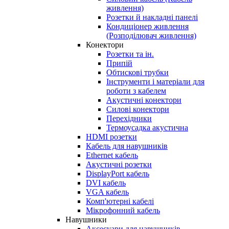
живлення)
Розетки й накладні панелі
Кондиціонер живлення
(Розподілювач живлення)
Конектори
Розетки та ін.
Припій
Обтискові трубки
Інструменти і матеріали для
роботи з кабелем
Акустичні конектори
Силові конектори
Перехідники
Термоусадка акустична
HDMI розетки
Кабель для навушників
Ethernet кабель
Акустичні розетки
DisplayPort кабель
DVI кабель
VGA кабель
Комп'ютерні кабелі
Мікрофонний кабель
Навушники
Аксесуари для навушників