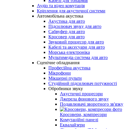
Кабелі для тонармів
Аудіо та відео комутація
Кріплення для акустичної системи
Автомобільна акустика
Акустика для авто
Підсилювач звуку для авто
Сабвуфер для авто
Кросовер для авто
Звуковий процесор для авто
Кабелі та аксесуари для авто
Морська електроніка
Мультимедіа система для авто
Сценічне обладнання
Професійна акустика
Мікрофони
Мікшерні пульти
Студійний підсилювач потужності
Обробники звуку
Акустичні процесори
Джерела фонового звуку
Подавлювачі зворотного зв'язку
Кросовери, компресори
Комутаційні панелі
Еквалайзери