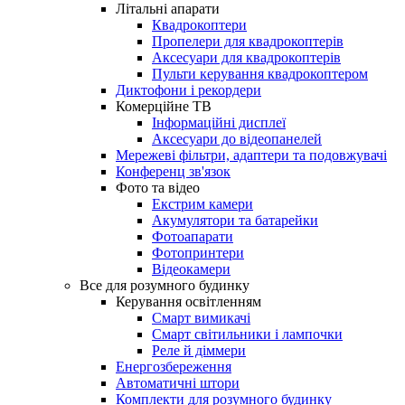
Літальні апарати
Квадрокоптери
Пропелери для квадрокоптерів
Аксесуари для квадрокоптерів
Пульти керування квадрокоптером
Диктофони і рекордери
Комерційне ТВ
Інформаційні дисплеї
Аксесуари до відеопанелей
Мережеві фільтри, адаптери та подовжувачі
Конференц зв'язок
Фото та відео
Екстрим камери
Акумулятори та батарейки
Фотоапарати
Фотопринтери
Відеокамери
Все для розумного будинку
Керування освітленням
Смарт вимикачі
Смарт світильники і лампочки
Реле й діммери
Енергозбереження
Автоматичні штори
Комплекти для розумного будинку