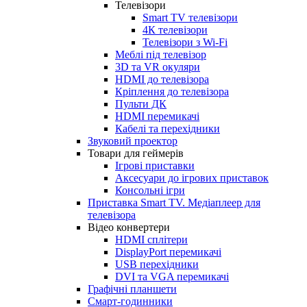
Телевізори
Smart TV телевізори
4К телевізори
Телевізори з Wi-Fi
Меблі під телевізор
3D та VR окуляри
HDMI до телевізора
Кріплення до телевізора
Пульти ДК
HDMI перемикачі
Кабелі та перехідники
Звуковий проектор
Товари для геймерів
Ігрові приставки
Аксесуари до ігрових приставок
Консольні ігри
Приставка Smart TV. Медіаплеер для
телевізора
Відео конвертери
HDMI сплітери
DisplayPort перемикачі
USB перехідники
DVI та VGA перемикачі
Графічні планшети
Смарт-годинники