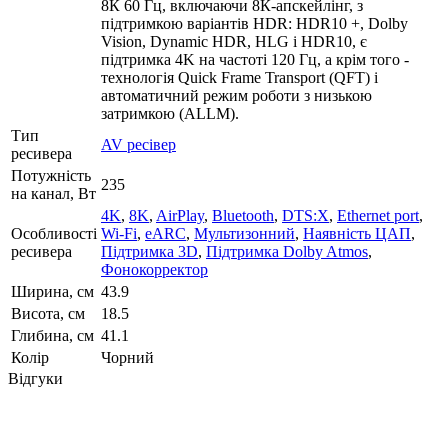
8К 60 Гц, включаючи 8К-апскейлінг, з
підтримкою варіантів HDR: HDR10 +, Dolby
Vision, Dynamic HDR, HLG і HDR10, є
підтримка 4K на частоті 120 Гц, а крім того -
технологія Quick Frame Transport (QFT) і
автоматичний режим роботи з низькою
затримкою (ALLM).
Тип
AV ресівер
ресивера
Потужність
235
на канал, Вт
4K
,
8K
,
AirPlay
,
Bluetooth
,
DTS:X
,
Ethernet port
,
Особливості
Wi-Fi
,
eARC
,
Мультизонний
,
Наявність ЦАП
,
ресивера
Підтримка 3D
,
Підтримка Dolby Atmos
,
Фонокорректор
Ширина, см
43.9
Висота, см
18.5
Глибина, см
41.1
Колір
Чорний
Відгуки