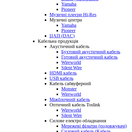
Yamaha
Pioneer
Музичні плеєри Hi-Res
Музичні центри
Yamaha
Pioneer
ЦАП (DAC)
Кабельна продукція
Акустичний кабель
Бухтовий акустичний кабель
Готовий акустичний кабель
Wireworld
Silent Wire
HDMI кабель
USB кабель
Кабель сабвуферний
Monster
Wireworld
Міжблочний кабель
Оптичний кабель Toslink
Wireworld
Silent Wire
Силове електро обладнання
Мережеві фільтри (подовжувачі)
Силовий кабель (Кабель