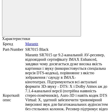
Характеристики
Бренд
Marantz
Part-Number
SR7015 Black
Marantz SR7015 це 9.2-канальний AV-ресивер,
відповідний сертифікату IMAX Enhanced,
завдяки чому досягається дуже висока якість
картинки і звуку (використовується спеціальна
версія DTS-кодека), порівнянне з якістю
зображення / саунду в IMAX-
кінотеатрах. Підтримуються всі актуальні
формати 3D-звуку - DTS: X і Dolby Atmos аж до
7.1.4-канальної версії (потрібна наявність
Короткий
стерео-помічників), Auro-3D і навіть кодек DTS
опис
Virtual: X, здатний забезпечити тривимірний
імерсивні звук для багатоканальних аудіосистем
без стельових колонок. Ресивер підтримує відео