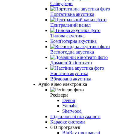
Сабвуфери
Портативна акустика
Центральний канал
Тилова акустика
Комп'ютерна акустика
Всепогодна акустика
Домашній кінотеатр
Настінна акустика
Вбудована акустика
Аудіо-відео електроніка
Ресівери
Denon
Yamaha
Sherwood
Підсилювачі потужності
Караоке системи
CD програвачі
BluRay програвачі