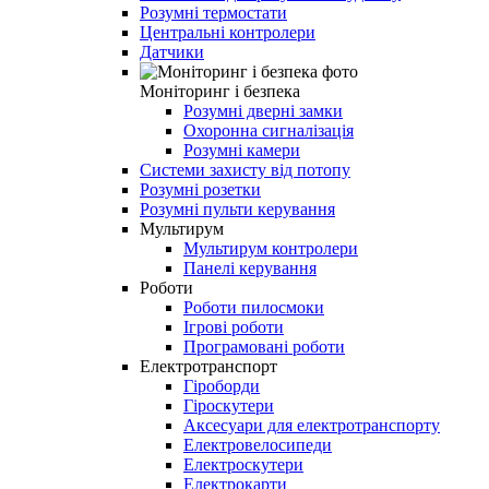
Розумні термостати
Центральні контролери
Датчики
Моніторинг і безпека
Розумні дверні замки
Охоронна сигналізація
Розумні камери
Системи захисту від потопу
Розумні розетки
Розумні пульти керування
Мультирум
Мультирум контролери
Панелі керування
Роботи
Роботи пилосмоки
Ігрові роботи
Програмовані роботи
Електротранспорт
Гіроборди
Гіроскутери
Аксесуари для електротранспорту
Електровелосипеди
Електроскутери
Електрокарти