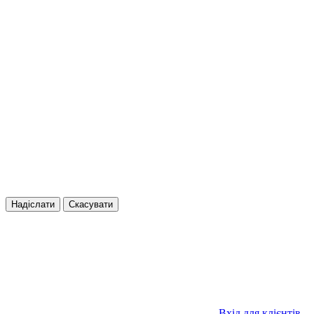
Надіслати
Скасувати
Вхід для клієнтів