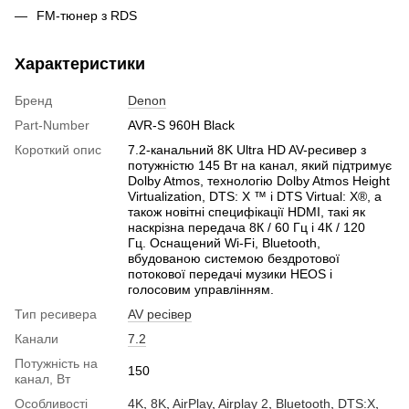
FM-тюнер з RDS
Характеристики
Бренд
Denon
Part-Number
AVR-S 960H Black
Короткий опис
7.2-канальний 8K Ultra HD AV-ресивер з
потужністю 145 Вт на канал, який підтримує
Dolby Atmos, технологію Dolby Atmos Height
Virtualization, DTS: X ™ і DTS Virtual: X®, а
також новітні специфікації HDMI, такі як
наскрізна передача 8К / 60 Гц і 4К / 120
Гц. Оснащений Wi-Fi, Bluetooth,
вбудованою системою бездротової
потокової передачі музики HEOS і
голосовим управлінням.
Тип ресивера
AV ресівер
Канали
7.2
Потужність на
150
канал, Вт
Особливості
4K
,
8K
,
AirPlay
,
Airplay 2
,
Bluetooth
,
DTS:X
,