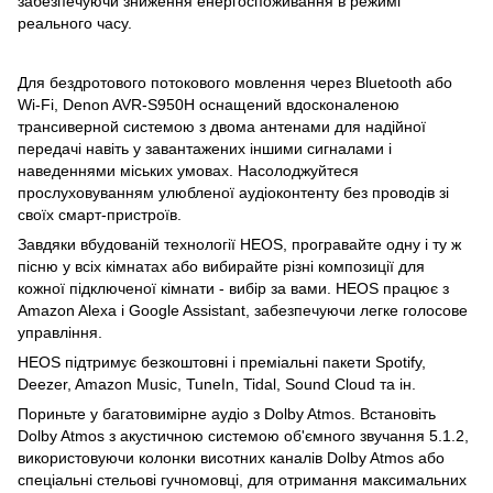
забезпечуючи зниження енергоспоживання в режимі
реального часу.
Для бездротового потокового мовлення через Bluetooth або
Wi-Fi, Denon AVR-S950H оснащений вдосконаленою
трансиверной системою з двома антенами для надійної
передачі навіть у завантажених іншими сигналами і
наведеннями міських умовах. Насолоджуйтеся
прослуховуванням улюбленої аудіоконтенту без проводів зі
своїх смарт-пристроїв.
Завдяки вбудованій технології HEOS, програвайте одну і ту ж
пісню у всіх кімнатах або вибирайте різні композиції для
кожної підключеної кімнати - вибір за вами. HEOS працює з
Amazon Alexa і Google Assistant, забезпечуючи легке голосове
управління.
HEOS підтримує безкоштовні і преміальні пакети Spotify,
Deezer, Amazon Music, TuneIn, Tidal, Sound Cloud та ін.
Пориньте у багатовимірне аудіо з Dolby Atmos. Встановіть
Dolby Atmos з акустичною системою об'ємного звучання 5.1.2,
використовуючи колонки висотних каналів Dolby Atmos або
спеціальні стельові гучномовці, для отримання максимальних