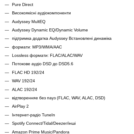
Pure Direct
Високоякісні аудіокомпоненти
Audyssey MultEQ
Audyssey Dynamic EQ/Dynamic Volume
підтримка додатка Audyssey Встановлені динаміка
формати: MP3/WMA/AAC
Lossless формати: FLAC/ALAC/WAV
Потокове аудіо DSD до DSD5.6
FLAC HD 192/24
WAV 192/24
ALAC 192/24
відтворенняе без пауз (FLAC, WAV, ALAC, DSD)
AirPlay 2
Інтернет-радіо TuneIn
Spotify Connect/Tidal/Deezer/інші
Amazon Prime Music/Pandora