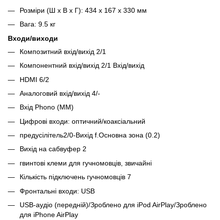
Розміри (Ш x В x Г): 434 x 167 x 330 мм
Вага: 9.5 кг
Входи/виходи
Композитний вхід/вихід 2/1
Компонентний вхід/вихід 2/1 Вхід/вихід
HDMI 6/2
Аналоговий вхід/вихід 4/-
Вхід Phono (MM)
Цифрові входи: оптичний/коаксіальний
предусілітель2/0-Вихід f.Основна зона (0.2)
Вихід на сабвуфер 2
гвинтові клеми для гучномовців, звичайні
Кількість підключень гучномовців 7
Фронтальні входи: USB
USB-аудіо (передній)/Зроблено для iPod AirPlay/Зроблено
для iPhone AirPlay