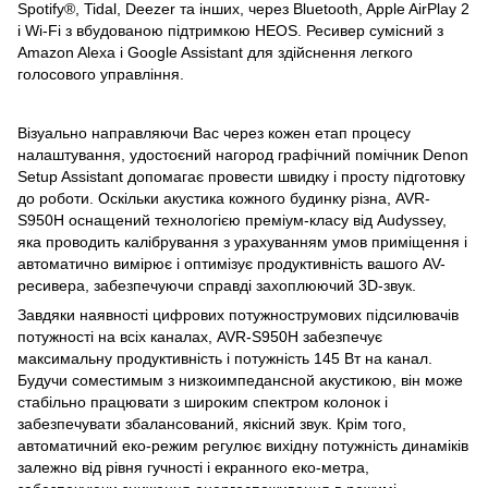
Spotify®, Tidal, Deezer та інших, через Bluetooth, Apple AirPlay 2
і Wi-Fi з вбудованою підтримкою HEOS. Ресивер сумісний з
Amazon Alexa і Google Assistant для здійснення легкого
голосового управління.
Візуально направляючи Вас через кожен етап процесу
налаштування, удостоєний нагород графічний помічник Denon
Setup Assistant допомагає провести швидку і просту підготовку
до роботи. Оскільки акустика кожного будинку різна, AVR-
S950H оснащений технологією преміум-класу від Audyssey,
яка проводить калібрування з урахуванням умов приміщення і
автоматично вимірює і оптимізує продуктивність вашого AV-
ресивера, забезпечуючи справді захоплюючий 3D-звук.
Завдяки наявності цифрових потужнострумових підсилювачів
потужності на всіх каналах, AVR-S950H забезпечує
максимальну продуктивність і потужність 145 Вт на канал.
Будучи соместимым з низкоимпедансной акустикою, він може
стабільно працювати з широким спектром колонок і
забезпечувати збалансований, якісний звук. Крім того,
автоматичний еко-режим регулює вихідну потужність динаміків
залежно від рівня гучності і екранного еко-метра,