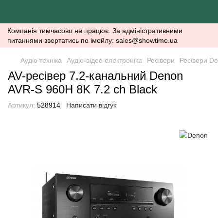
Компанія тимчасово не працює. За адміністративними
питаннями звертатись по імейлу: sales@showtime.ua
Аудіо техніка
Аудіо-відео електроніка
Ресівери
Ресівери D
AV-ресівер 7.2-канальний Denon
AVR-S 960H 8K 7.2 сh Black
Артикул:
528914
Написати відгук