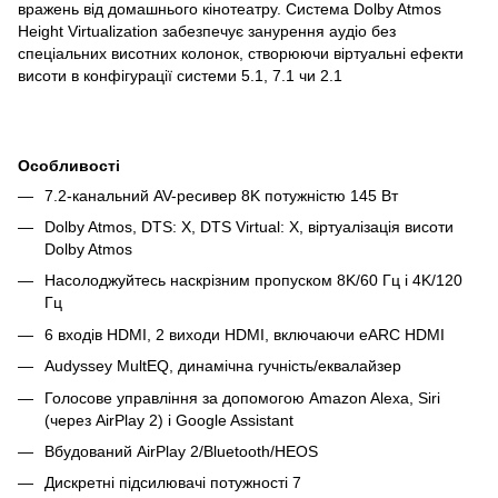
вражень від домашнього кінотеатру. Система Dolby Atmos
Height Virtualization забезпечує занурення аудіо без
спеціальних висотних колонок, створюючи віртуальні ефекти
висоти в конфігурації системи 5.1, 7.1 чи 2.1
Особливості
7.2-канальний AV-ресивер 8K потужністю 145 Вт
Dolby Atmos, DTS: X, DTS Virtual: X, віртуалізація висоти
Dolby Atmos
Насолоджуйтесь наскрізним пропуском 8K/60 Гц і 4K/120
Гц
6 входів HDMI, 2 виходи HDMI, включаючи eARC HDMI
Audyssey MultEQ, динамічна гучність/еквалайзер
Голосове управління за допомогою Amazon Alexa, Siri
(через AirPlay 2) і Google Assistant
Вбудований AirPlay 2/Bluetooth/HEOS
Дискретні підсилювачі потужності 7