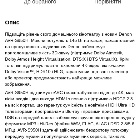
До обраного
Порівняти
Опис
Підвищіть рівень свого домашнього кінотеатру з новим Denon
AVR-S950H. Маючи потужність 145 Вт на канал, налаштований
на продуктивність підсилювач Denon забезпечує
приголомшливе якість 3D-звуку (підтримує Dolby Atmos®,
Dolby Atmos Height Virtualization, DTS:X і DTS Virtual:X). Крім
того, він підтримує новітні технологій 4K-відео, включаючи
Dolby Vision™, HDR10 і HLG, гарантуючи, що ваш телевізор
або проектор продемонструють найкраще можливе
зображення.
AVR-S950H підтримує eARC і масштабування відео до 4K, має
вісім входів і два виходи HDMI з повною підтримкою HDCP 2.3
на всіх портах, що гарантує сумісність з новітніми HD і Ultra HD
телевізорами, програвачами Blu-ray і ігровими приставками.
USB на передній панелі забезпечує зручне відтворення аудіо у
форматах MP3 і Hi-Res (файли WAV, FLAC, ALAC і DSD 2.8/5.6
МГц). AVR-S950H здатний здійснювати бездротову потокову
передачу музики з популярних музичних сервісів, таких як