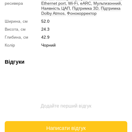
ресивера
Ethernet port
,
Wi-Fi
,
eARC
,
Мультизонний
,
Наявність ЦАП
,
Підтримка 3D
,
Підтримка
Dolby Atmos
,
Фонокорректор
Ширина, см
52.0
Висота, см
24.3
Глибина, см
42.9
Колір
Чорний
Відгуки
Додайте перший відгук
Написати відгук