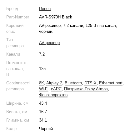
Бренд
Denon
Part-Number
AVR-S970H Black
Короткий
AV-ресивер, 7.2 канали, 125 Вт на канал,
опис
чорний.
Тип
AV ресівер
ресивера
Канали
7.2
Потужність
на канал,
125
Вт
Особливості
8K
,
Airplay 2
,
Bluetooth
,
DTS:X
,
Ethernet port
,
ресивера
Wi-Fi
,
eARC
,
Підтримка Dolby Atmos
,
Фонокорректор
Ширина, см
43.4
Висота, см
16.7
Глибина, см
34.1
Колір
Чорний