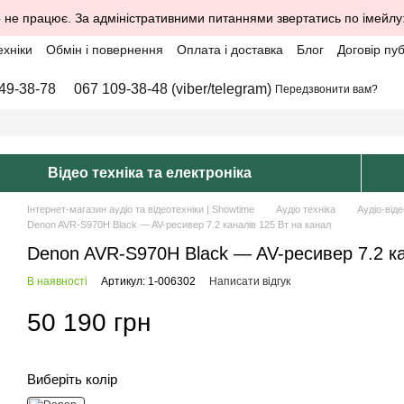
 не працює. За адміністративними питаннями звертатись по імейлу
ехніки
Обмін і повернення
Оплата і доставка
Блог
Договір пу
49-38-78
067 109-38-48 (viber/telegram)
Передзвонити вам?
Відео техніка та електроніка
Інтернет-магазин аудіо та відеотехніки | Showtime
Аудіо техніка
Аудіо-віде
Denon AVR-S970H Black — AV-ресивер 7.2 каналів 125 Вт на канал
Denon AVR-S970H Black — AV-ресивер 7.2 ка
В наявності
Артикул: 1-006302
Написати відгук
50 190 грн
Виберіть колір