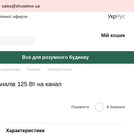
: sales@showtime.ua
Укр
Рус
блічної оферти
Мій кошик
Все для розумного будинку
о електроніка
Ресівери
Ресівери Denon
налів 125 Вт на канал
Порівняти
В бажання
Характеристики