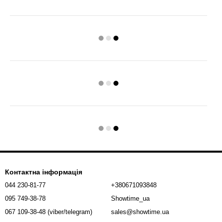
Контактна інформація
044 230-81-77
+380671093848
095 749-38-78
Showtime_ua
067 109-38-48 (viber/telegram)
sales@showtime.ua