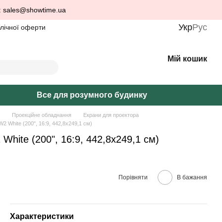
: sales@showtime.ua
Укр
Рус
блічної оферти
Мій кошик
Все для розумного будинку
Проекційне обладнання
Екрани для проектора
2 White (200", 16:9, 442,8х249,1 см)
White (200", 16:9, 442,8х249,1 см)
Порівняти
В бажання
Характеристики