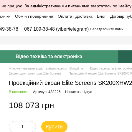
 не працює. За адміністративними питаннями звертатись по імейлу
ехніки
Обмін і повернення
Оплата і доставка
Блог
Договір пу
49-38-78
067 109-38-48 (viber/telegram)
Передзвонити вам?
Відео техніка та електроніка
Інтернет-магазин аудіо та відеотехніки | Showtime
Відео техніка та електроніка
Екрани для проектора Elite Screens
Проекційний екран Elite Screens SK200XHW
Проекційний екран Elite Screens SK200XHW2 
В наявності
Артикул: 438226
Написати відгук
108 073 грн
Купити