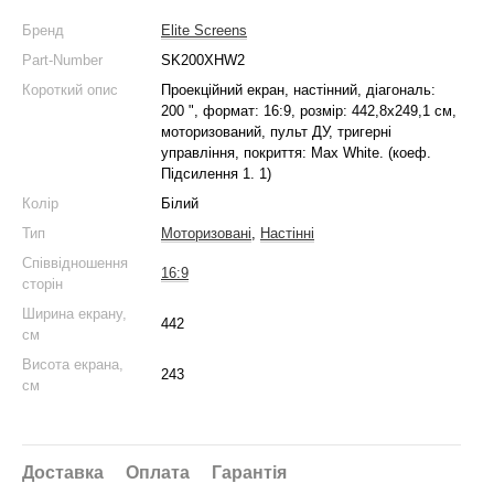
Бренд
Elite Screens
Part-Number
SK200XHW2
Короткий опис
Проекційний екран, настінний, діагональ:
200 ", формат: 16:9, розмір: 442,8х249,1 см,
моторизований, пульт ДУ, тригерні
управління, покриття: Max White. (коеф.
Підсилення 1. 1)
Колір
Білий
Тип
Моторизовані
,
Настінні
Співвідношення
16:9
сторін
Ширина екрану,
442
см
Висота екрана,
243
см
Доставка
Оплата
Гарантія