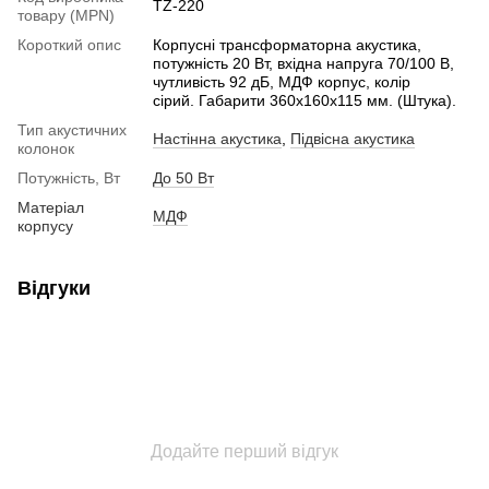
TZ-220
товару (MPN)
Короткий опис
Корпусні трансформаторна акустика,
потужність 20 Вт, вхідна напруга 70/100 В,
чутливість 92 дБ, МДФ корпус, колір
сірий. Габарити 360х160х115 мм. (Штука).
Тип акустичних
Наcтінна акустика
,
Підвісна акустика
колонок
Потужність, Вт
До 50 Вт
Матеріал
МДФ
корпусу
Відгуки
Додайте перший відгук