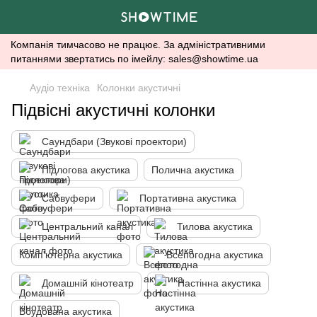
Компанія тимчасово не працює. За адміністративними
питаннями звертатись по імейлу: sales@showtime.ua
Аудіо техніка
Колонки акустичні
Підвісні акустичні колонки
Саундбари (Звукові проектори)
Підлогова акустика
Полична акустика
Сабвуфери
Портативна акустика
Центральний канал
Тилова акустика
Комп'ютерна акустика
Всепогодна акустика
Домашній кінотеатр
Настінна акустика
Вбудована акустика