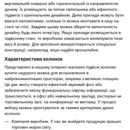
вертикальній поверхні або горизонтальній із направленістю
донизу. Їх розміщують за типом світильника або ефектного
ґаджета з оригінальним дизайном. Деякі прилади можуть бути
взагалі непомітними, оскільки їх можна монтувати в нішу на
стелі чи стіні. Завдяки цьому можна зберегти автентичність
дизайну будь-якого інтер'єру. Якщо прилади розміщуються в
підвісному стані, то виробники намагаються мінімізувати їхню
вагу й розмір. Для кріплення використовуються спеціальні
конструкції, наприклад, міцні надійні кронштейни.
Характеристики колонок
Представлені в нашому інтернет-магазині підвісні колонки
купити недорого можна для встановлення в
найрізноманітніших просторах, зокрема з великою площею.
Це дає змогу створити ефектний звуковий фон або
забезпечити якісну функціональну озвучку інформації, що
транслюється, в офісі або навчальному закладі, ресторані чи
торговельному залі, на конференції чи виставці. У процесі
вибору можна орієнтуватися за такими критеріями даних
колонок:
Компанія виробник. У нас ви знайдете продукцію кращих
торгових марок світу.