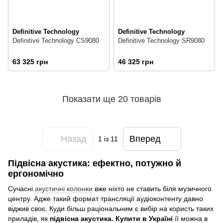
Definitive Technology
Definitive Technology
Definitive Technology CS9080
Definitive Technology SR9080
63 325 грн
46 325 грн
Показати ще 20 товарів
Назад
Вперед
1
із 11
Підвісна акустика: ефектно, потужно й
ергономічно
Сучасні
акустичні колонки
вже ніхто не ставить біля музичного
центру. Адже такий формат трансляції аудіоконтенту давно
віджив своє. Куди більш раціональним є вибір на користь таких
приладів, як
підвісна акустика. Купити в Україні
її можна в