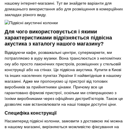
нашому інтернет-магазині. Тут ви знайдете варіанти для
домашнього використання або для розміщення в комерційних
закладах різного виду.
Для чого використовується і якими
характеристиками відрізняється підвісна
акустика з каталогу нашого магазину?
Відвідуючи кафе, розважальні центри, супермаркети, ми
потрапляємо в ауру музики. Вона транслюється з непомітних
оку або просто лаконічних пристроїв, розміщених у стельовій
конструкції або на стінах. Це підвісна акустика. Купити в Києві
та інших населених пунктах України її найвигідніше в нашому
магазині. Адже ми пропонуємо ці пристрої від топових
виробників за прийнятними цінами. Причому все це
гарантовано фірмові пристрої, оскільки ми співпрацюємо з
їхніми виробниками через офіційних дистриб'юторів. Також це
дозволяє нам встановлювати на наші товари доступні ціни.
Специфіка конструкції
Насамперед підвісні колонки, замовити з доставкою які можна
в нашому магазині, вирізняються можливістю фіксування на