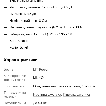
Тип: Навісна акустика
Частотний діапазон: 120Гц-15кГц (± 2 дБ)
Чутливість: 98 дБ.
Номінальний опір: 8 Ом
Рекомендована потужність (RMS): 10 Вт - 30Вт
Габарити, мм (В х Щ х Г): 215 x 195 x 90
Вага: 0.95 кг
Колір: Білий
Характеристики
Бренд
MT-Power
Код виробника
ML-4Q
товару (MPN)
Короткий опис
Вбудована акустична система, 10-30 Вт.
Тип акустичних
Наcтінна акустика
,
Підвісна акустика
колонок
Потужність, Вт
До 50 Вт