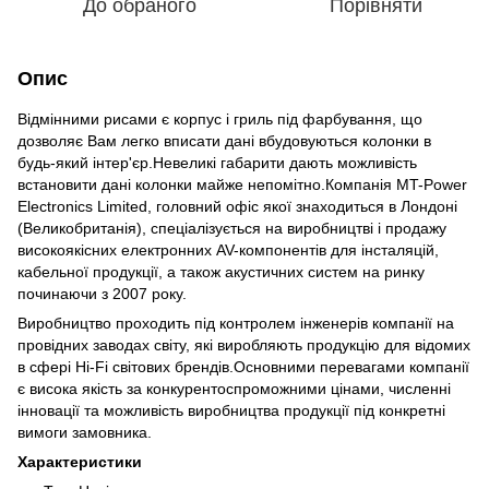
До обраного
Порівняти
Опис
Відмінними рисами є корпус і гриль під фарбування, що
дозволяє Вам легко вписати дані вбудовуються колонки в
будь-який інтер'єр.Невеликі габарити дають можливість
встановити дані колонки майже непомітно.Компанія MT-Power
Electronics Limited, головний офіс якої знаходиться в Лондоні
(Великобританія), спеціалізується на виробництві і продажу
високоякісних електронних AV-компонентів для інсталяцій,
кабельної продукції, а також акустичних систем на ринку
починаючи з 2007 року.
Виробництво проходить під контролем інженерів компанії на
провідних заводах світу, які виробляють продукцію для відомих
в сфері Hi-Fi світових брендів.Основними перевагами компанії
є висока якість за конкурентоспроможними цінами, численні
інновації та можливість виробництва продукції під конкретні
вимоги замовника.
Характеристики