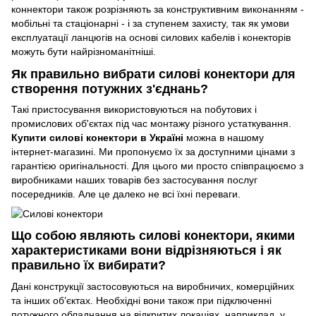
коннектори також розрізняють за конструктивним виконанням -
мобільні та стаціонарні - і за ступенем захисту, так як умови
експлуатації ланцюгів на основі силових кабелів і конекторів
можуть бути найрізноманітніші.
Як правильно вибрати силові конектори для
створення потужних з'єднань?
Такі пристосування використовуються на побутових і
промислових об'єктах під час монтажу різного устаткування.
Купити силові конектори в Україні
можна в нашому
інтернет-магазині. Ми пропонуємо їх за доступними цінами з
гарантією оригінальності. Для цього ми просто співпрацюємо з
виробниками наших товарів без застосування послуг
посередників. Але це далеко не всі їхні переваги.
Що собою являють силові конектори, якими
характеристиками вони відрізняються і як
правильно їх вибирати?
Дані конструкції застосовуються на виробничих, комерційних
та інших об’єктах. Необхідні вони також при підключенні
потужного обладнання на відкритих локаціях, наприклад, у