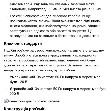
еластомером. Відстань між клемами зазвичай може
становити, наприклад, 30 мм, а їхня висота рівна 60 мм.
Роз'єми Schucosteker для
силового кабелю
. Їх ще
називають «тато+мама». Вони вирізняються відмінною
якістю з'єднання, яка забезпечується, зокрема, завдяки
застосуванню родієвого або золотого покриття. Ці
аксесуари можна замовити з безкоштовною доставкою.
Ключові стандарти
Подібні роз'єми за своєю конструкцією нагадують стандартну
вилку. Виробляються вони з урахуванням характеристик
кабелю та особливостей техніки, підключення якої буде
здійснюватися через такий
інструмент
. За типом частоти і
напруги розрізняють такі стандарти роз'ємів:
Американський. За частоти 60 Гц напруга в мережі має
бути 120 В.
Європейський. За частоти 50 Гц напруга в мережі має бути
220 В.
Конструкція роз'ємів