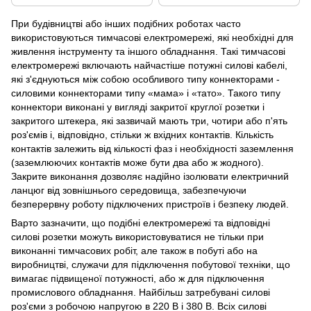
При будівництві або інших подібних роботах часто
використовуються тимчасові електромережі, які необхідні для
живлення інструменту та іншого обладнання. Такі тимчасові
електромережі включають найчастіше потужні силові кабелі,
які з'єднуються між собою особливого типу коннекторами -
силовими коннекторами типу «мама» і «тато». Такого типу
коннектори виконані у вигляді закритої круглої розетки і
закритого штекера, які зазвичай мають три, чотири або п'ять
роз'ємів і, відповідно, стільки ж вхідних контактів. Кількість
контактів залежить від кількості фаз і необхідності заземлення
(заземлюючих контактів може бути два або ж жодного).
Закрите виконання дозволяє надійно ізолювати електричний
ланцюг від зовнішнього середовища, забезпечуючи
безперервну роботу підключених пристроїв і безпеку людей.
Варто зазначити, що подібні електромережі та відповідні
силові розетки можуть використовуватися не тільки при
виконанні тимчасових робіт, але також в побуті або на
виробництві, служачи для підключення побутової техніки, що
вимагає підвищеної потужності, або ж для підключення
промислового обладнання. Найбільш затребувані силові
роз'єми з робочою напругою в 220 В і 380 В. Всіх силові