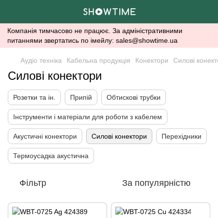
Компанія тимчасово не працює. За адміністративними
питаннями звертатись по імейлу: sales@showtime.ua
Аудіо техніка
Кабельна продукція
Конектори
Силові конек
Силові конектори
Розетки та ін.
Припій
Обтискові трубки
Інструменти і матеріали для роботи з кабелем
Акустичні конектори
Силові конектори
Перехідники
Термоусадка акустична
Фільтр
За популярністю