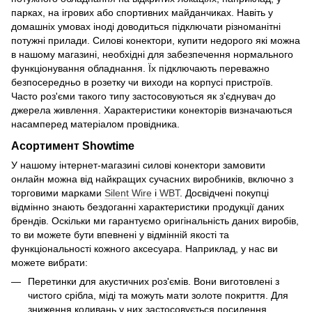
парках, на ігрових або спортивних майданчиках. Навіть у
домашніх умовах іноді доводиться підключати різноманітні
потужні прилади. Силові конектори, купити недорого які можна
в нашому магазині, необхідні для забезпечення нормального
функціонування обладнання. Їх підключають переважно
безпосередньо в розетку чи виходи на корпусі пристроїв.
Часто роз'єми такого типу застосовуються як з'єднувач до
джерела живлення. Характеристики конекторів визначаються
насамперед матеріалом провідника.
Асортимент Showtime
У нашому інтернет-магазині силові конектори замовити
онлайн можна від найкращих сучасних виробників, включно з
торговими марками
Silent Wire
і
WBT
. Досвідчені покупці
відмінно знають бездоганні характеристики продукції даних
брендів. Оскільки ми гарантуємо оригінальність даних виробів,
то ви можете бути впевнені у відмінній якості та
функціональності кожного аксесуара. Наприклад, у нас ви
можете вибрати:
Перетинки для акустичних роз'ємів. Вони виготовлені з
чистого срібла, міді та можуть мати золоте покриття. Для
зниження коливань у них застосовується посилення