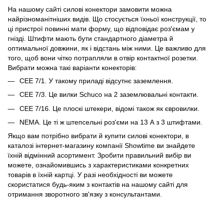
На нашому сайті силові конектори замовити можна
найрізноманітніших видів. Що стосується їхньої конструкції, то
ці пристрої повинні мати форму, що відповідає роз'ємам у
гнізді. Штифти мають бути стандартного діаметра й
оптимальної довжини, як і відстань між ними. Це важливо для
того, щоб вони чітко потрапляли в отвір контактної розетки.
Вибрати можна такі варіанти конекторів:
CEE 7/1. У такому приладі відсутнє заземлення.
СЕЕ 7/3. Це вилки Schuco на 2 заземлювальні контакти.
СЕЕ 7/16. Це плоскі штекери, відомі також як євровилки.
NEMA. Це ті ж штепсельні роз'єми на 13 А з 3 штифтами.
Якщо вам потрібно вибрати й купити силові конектори, в
каталозі інтернет-магазину компанії Showtime ви знайдете
їхній відмінний асортимент. Зробити правильний вибір ви
можете, ознайомившись з характеристиками конкретних
товарів в їхній картці. У разі необхідності ви можете
скористатися будь-яким з контактів на нашому сайті для
отримання зворотного зв'язку з консультантами.